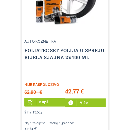
AUTO KOZMETIKA
FOLIATEC SET FOLIJA U SPREJU
BIJELA SJAJNA 2x400 ML
NIJE RASPOLOŽIVO
42,77
€
62,90
€
add_shopping_cart
Kupi
info
Više
Šifra: F2064
Najniža cijena u zadnjih 30 dana:
42,14 €