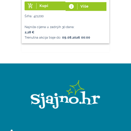
add_shopping_cart
Kupi
info
Više
Šifra: 421200
Najniža cijena u zadnjih 30 dana:
2,28 €
Trenutna akcija traje do:
09.08.2026 00:00