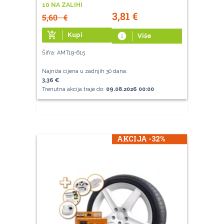
10 NA ZALIHI
3,81
€
5,60
€
add_shopping_cart
Kupi
info
Više
Šifra: AMT19-615
Najniža cijena u zadnjih 30 dana:
3,36 €
Trenutna akcija traje do:
09.08.2026 00:00
AKCIJA -32%