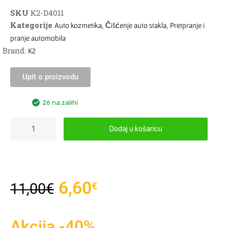
SKU
K2-D4011
Kategorije
,
,
Auto kozmetika
Čišćenje auto stakla
Pretpranje i
pranje automobila
Brand:
K2
Upit o proizvodu
26 na zalihi
Dodaj u košaricu
6,60
€
11,00
€
Akcija -40%