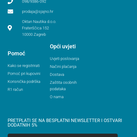
098/9386-092
prodaja@sjajno.hr
Oktan Nautika d.o.o.
Fraterščica 152
10000 Zagreb
Opći uvjeti
Pomoć
Uvjeti poslovanja
Kako se registrirati
Načini plaćanja
Pomoć pri kupovini
Dostava
Korisnička podrška
Zaštita osobnih
podataka
R1 račun
O nama
PRETPLATI SE NA BESPLATNI NEWSLETTER I OSTVARI
DODATNIH 5%