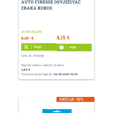
AUTO FINESSE OSVJEŽIVAČ
ZRAKA KOKOS
10 NA ZALIHI
4,15
€
6,10
€
add_shopping_cart
Kupi
info
Više
Šifra: AC AF28736
Najniža cijena u zadnjih 30 dana:
3,66 €
Trenutna akcija traje do:
09.08.2026 00:00
AKCIJA -32%