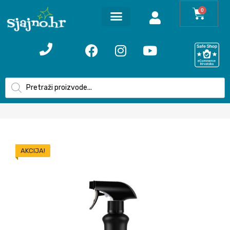
0
AKCIJA!