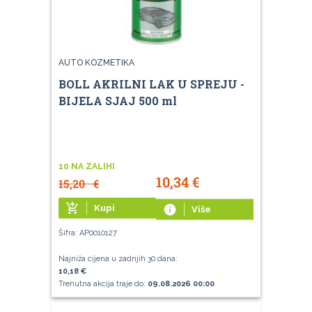
AUTO KOZMETIKA
BOLL AKRILNI LAK U SPREJU -
BIJELA SJAJ 500 ml
10 NA ZALIHI
10,34
€
15,20
€
add_shopping_cart
Kupi
info
Više
Šifra: AP0010127
Najniža cijena u zadnjih 30 dana:
10,18 €
Trenutna akcija traje do:
09.08.2026 00:00