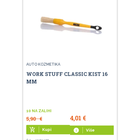
AUTO KOZMETIKA
WORK STUFF CLASSIC KIST 16
MM
10 NA ZALIHI
4,01
€
5,90
€
add_shopping_cart
Kupi
info
Više