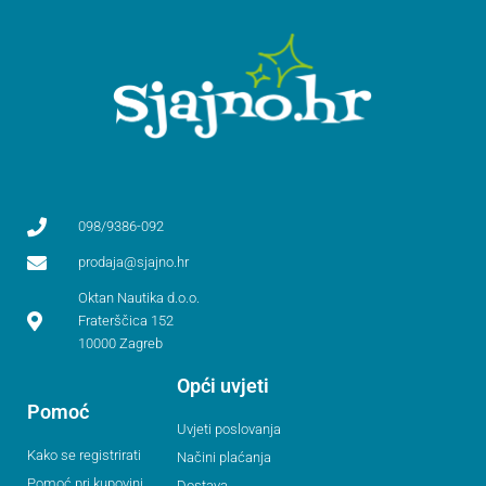
098/9386-092
prodaja@sjajno.hr
Oktan Nautika d.o.o.
Fraterščica 152
10000 Zagreb
Opći uvjeti
Pomoć
Uvjeti poslovanja
Kako se registrirati
Načini plaćanja
Pomoć pri kupovini
Dostava