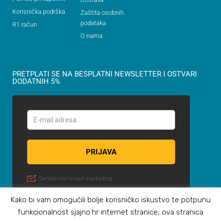
Korisnička podrška
Zaštita osobnih
podataka
R1 račun
O nama
PRETPLATI SE NA BESPLATNI NEWSLETTER I OSTVARI
DODATNIH 5%
Kako bi vam omogućili bolje korisničko iskustvo te potpunu
funkcionalnost sjajno.hr internet stranice, ova stranica