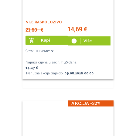
NIJE RASPOLOŽIVO
14,69
€
21,60
€
add_shopping_cart
Kupi
info
Više
Šifra: DO WA16168
Najniža cijena u zadnjih 30 dana:
14,47 €
Trenutna akcija traje do:
09.08.2026 00:00
AKCIJA -32%