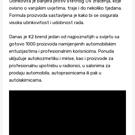
Učinkovita je barijera protiv štetnog UV zračenja, koje
ovisno o vanjskim uvjetima, traje i do nekoliko tjedana.
Formula proizvoda sastavljena je kako bi se osigurala
visoka učinkovitost i udobnost rada.
Danas je K2 brend jedan od najpoznatijih u svijetu sa
gotovo 1000 proizvoda namijenjenih automobilskim
entuzijastima i profesionalnim korisnicima. Ponuda
uključuje autokozmetiku i mirise, kao i proizvode za
profesionalnu upotrebu u radionici, u salonima za
prodaju automobila, autopraonicama ili pak u
autolakirnicama.