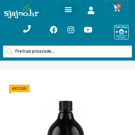
0
AKCIJA!