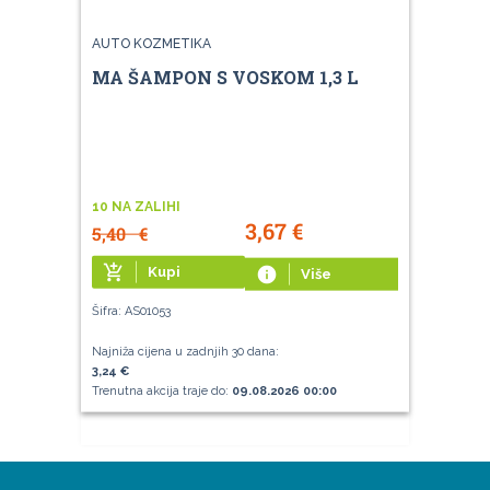
AUTO KOZMETIKA
MA ŠAMPON S VOSKOM 1,3 L
10 NA ZALIHI
3,67
€
5,40
€
add_shopping_cart
Kupi
info
Više
Šifra: AS01053
Najniža cijena u zadnjih 30 dana:
3,24 €
Trenutna akcija traje do:
09.08.2026 00:00