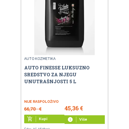
AUTO KOZMETIKA
AUTO FINESSE LUKSUZNO
SREDSTVO ZA NJEGU
UNUTRAŠNJOSTI 5 L
NIJE RASPOLOŽIVO
45,36
€
66,70
€
add_shopping_cart
Kupi
info
Više