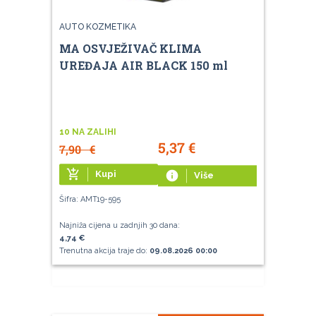
AUTO KOZMETIKA
MA OSVJEŽIVAČ KLIMA
UREĐAJA AIR BLACK 150 ml
10 NA ZALIHI
5,37
€
7,90
€
add_shopping_cart
Kupi
info
Više
Šifra: AMT19-595
Najniža cijena u zadnjih 30 dana:
4,74 €
Trenutna akcija traje do:
09.08.2026 00:00