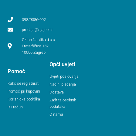
098/9386-092
prodaja@sjajno.hr
Oktan Nautika d.o.o.
Fraterščica 152
10000 Zagreb
Opći uvjeti
Pomoć
Uvjeti poslovanja
Kako se registrirati
Načini plaćanja
Pomoć pri kupovini
Dostava
Korisnička podrška
Zaštita osobnih
podataka
R1 račun
O nama