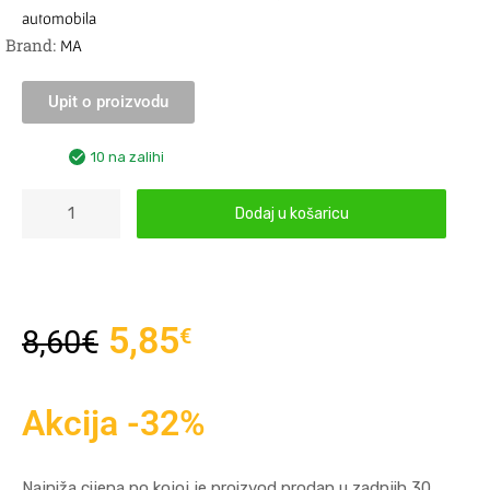
automobila
Brand:
MA
Upit o proizvodu
10 na zalihi
Dodaj u košaricu
5,85
€
8,60
€
Akcija -32%
Najniža cijena po kojoj je proizvod prodan u zadnjih 30