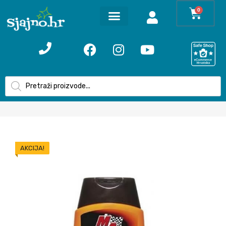
0
AKCIJA!