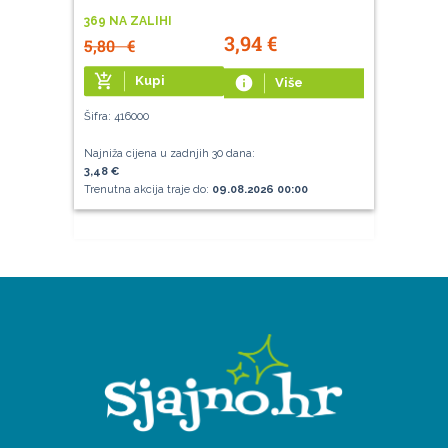
369 NA ZALIHI
3,94
€
5,80
€
add_shopping_cart
Kupi
info
Više
Šifra: 416000
Najniža cijena u zadnjih 30 dana:
3,48 €
Trenutna akcija traje do:
09.08.2026 00:00