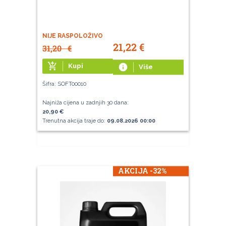
NIJE RASPOLOŽIVO
21,22
€
31,20
€
add_shopping_cart
Kupi
info
Više
Šifra: SOFT00010
Najniža cijena u zadnjih 30 dana:
20,90 €
Trenutna akcija traje do:
09.08.2026 00:00
AKCIJA -32%