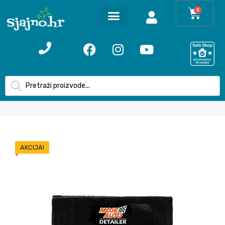
0
AKCIJA!