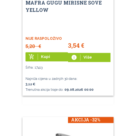
MAFRA GUGU MIRISNE SOVE
YELLOW
NIJE RASPOLOŽIVO
3,54
€
5,20
€
add_shopping_cart
Kupi
info
Više
Šifra: 17413
Najniža cijena u zadnjih 30 dana:
3,12 €
Trenutna akcija traje do:
09.08.2026 00:00
AKCIJA -32%