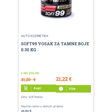
AUTO KOZMETIKA
SOFT99 VOSAK ZA TAMNE BOJE
0.30 KG
1 NA ZALIHI
21,22
€
31,20
€
add_shopping_cart
Kupi
info
Više
Šifra: SOFT00010
Najniža cijena u zadnjih 30 dana:
20,90 €