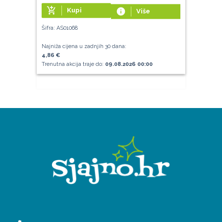
add_shopping_cart
Kupi
info
Više
Šifra: AS01068
Najniža cijena u zadnjih 30 dana:
4,86 €
Trenutna akcija traje do:
09.08.2026 00:00