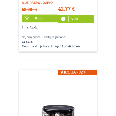
NIJE RASPOLOŽIVO
42,77
€
62,90
€
add_shopping_cart
Kupi
info
Više
Šifra: F2064
Najniža cijena u zadnjih 30 dana:
42,14 €
Trenutna akcija traje do:
09.08.2026 00:00
AKCIJA -32%