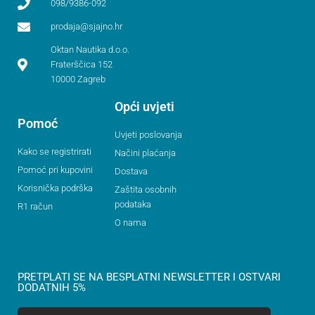
098/9386-092
prodaja@sjajno.hr
Oktan Nautika d.o.o.
Fraterščica 152
10000 Zagreb
Opći uvjeti
Pomoć
Uvjeti poslovanja
Kako se registrirati
Načini plaćanja
Pomoć pri kupovini
Dostava
Korisnička podrška
Zaštita osobnih
podataka
R1 račun
O nama
PRETPLATI SE NA BESPLATNI NEWSLETTER I OSTVARI
DODATNIH 5%