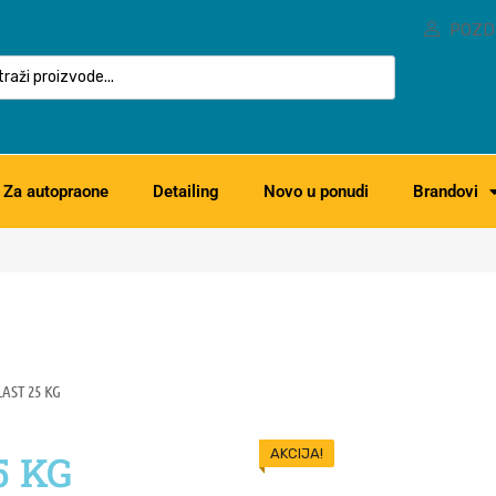
POZD
Za autopraone
Detailing
Novo u ponudi
Brandovi
ST 25 KG
AKCIJA!
 KG