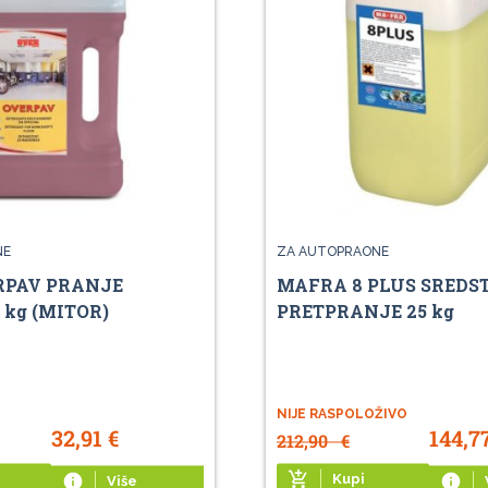
NE
ZA AUTOPRAONE
RPAV PRANJE
MAFRA 8 PLUS SREDS
 kg (MITOR)
PRETPRANJE 25 kg
NIJE RASPOLOŽIVO
32,91
€
144,7
212,90
€
add_shopping_cart
info
Kupi
info
Više