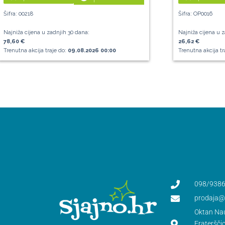
Šifra: 00218
Šifra: OP0016
Najniža cijena u zadnjih 30 dana:
Najniža cijena u z
78,60 €
26,62 €
Trenutna akcija traje do:
09.08.2026 00:00
Trenutna akcija tr
098/9386
prodaja@s
Oktan Nau
Frateršči