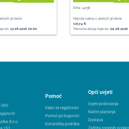
Šifra: 14758
adnjih 30 dana:
Najniža cijena u zadnjih 30 dana:
127,74 €
aje do:
13.08.2026 00:00
Trenutna akcija traje do:
09.08.2026 
Opći uvjeti
Pomoć
Uvjeti poslovanja
-092
Kako se registrirati
Načini plaćanja
jajno.hr
Pomoć pri kupovini
Dostava
tika d.o.o.
Korisnička podrška
Zaštita osobnih podat
ca 152