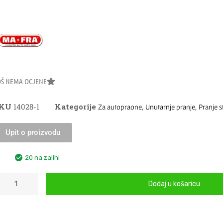
OŠ NEMA OCJENE
SKU
14028-1
Kategorije
,
,
Za autopraone
Unutarnje pranje
Pranje s
Upit o proizvodu
20 na zalihi
Dodaj u košaricu