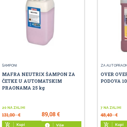
ŠAMPONI
ZA AUTOPRAO
MAFRA NEUTRIX ŠAMPON ZA
OVER OVE
ČETKE U AUTOMATSKIM
PODOVA 10
PRAONAMA 25 kg
20 NA ZALIHI
7 NA ZALIHI
89,08
€
131,00
€
48,40
€
add_shopping_cart
add_shopping_cart
Kupi
info
Kupi
Više