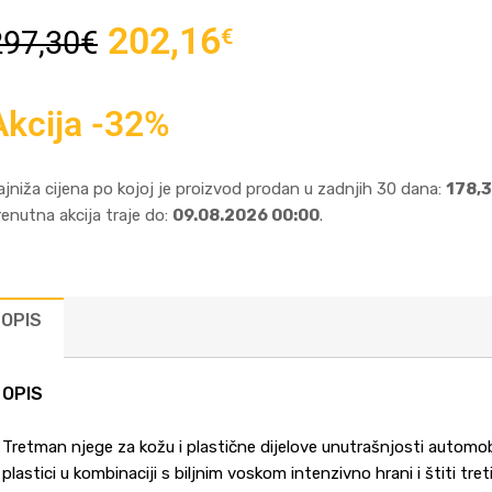
202,16
€
297,30
€
Akcija -32%
ajniža cijena po kojoj je proizvod prodan u zadnjih 30 dana:
178,3
renutna akcija traje do:
09.08.2026 00:00
.
OPIS
OPIS
Tretman njege za kožu i plastične dijelove unutrašnjosti automob
plastici u kombinaciji s biljnim voskom intenzivno hrani i štiti tre