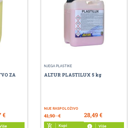
NJEGA PLASTIKE
TVO ZA
ALTUR PLASTILUX 5 kg
NIJE RASPOLOŽIVO
7
€
28,49
€
41,90
€
add_shopping_cart
Kupi
info
Više
Više