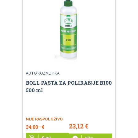
AUTO KOZMETIKA
BOLL PASTA ZA POLIRANJE B100
500 ml
NIJE RASPOLOŽIVO
23,12
€
34,00
€
add_shopping_cart
Kupi
Više