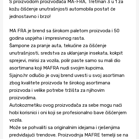
S proizvodom proizvođača MA-FRA, Tretman 3 u 1 za
kožu čišćenje unutrašnjosti automobila postat će
jednostavno i brzo!
MA FRA je brend sa širokom paletom proizvoda i 50
godina uspjeha i impresivnog rasta.
Šampone za pranje auta, tekućine za čišćenje
unutrašnjosti, sredstva za uklanjanje insekata, kokpit
sprejevi, mirisi za vozila, polir paste samo su mali dio
asortimana koji MAFRA nudi svojim kupcima.
Sjajno.hr odlučio je ovaj brend uvesti u svoj asortiman
zbog kvalitete proizvoda te širokog asortimana
proizvoda i velike potrebe tržišta za njihovim
proizvodima.
Autokozmetiku ovog proizvođača za sebe mogu naći
hobi korisnici i oni koji se profesionalno bave čišćenjem
vozila.
Može se pohvaliti sa originalnim idejama i rješenjima
predviđajući trendove. Proizvodnja MAFRE temelji se na