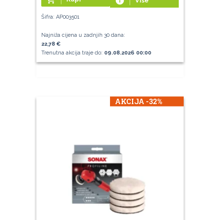
info
Šifra: AP003501
Najniža cijena u zadnjih 30 dana:
22,78 €
Trenutna akcija traje do:
09.08.2026 00:00
AKCIJA -32%