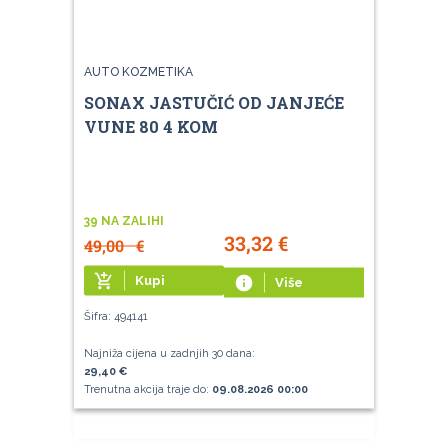
AUTO KOZMETIKA
SONAX JASTUČIĆ OD JANJEĆE
VUNE 80 4 KOM
39 NA ZALIHI
33,32
€
49,00
€
add_shopping_cart
Kupi
info
Više
Šifra: 494141
Najniža cijena u zadnjih 30 dana:
29,40 €
Trenutna akcija traje do:
09.08.2026 00:00