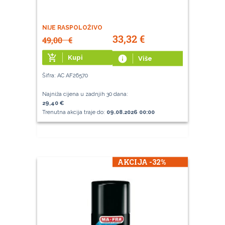
NIJE RASPOLOŽIVO
33,32
€
49,00
€
add_shopping_cart
Kupi
info
Više
Šifra: AC AF26570
Najniža cijena u zadnjih 30 dana:
29,40 €
Trenutna akcija traje do:
09.08.2026 00:00
AKCIJA -32%