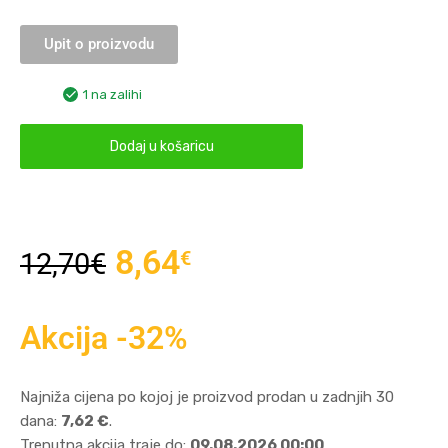
Upit o proizvodu
1 na zalihi
Dodaj u košaricu
8,64
€
12,70
€
Akcija -32%
Najniža cijena po kojoj je proizvod prodan u zadnjih 30
dana:
7,62 €
.
Trenutna akcija traje do:
09.08.2026 00:00
.