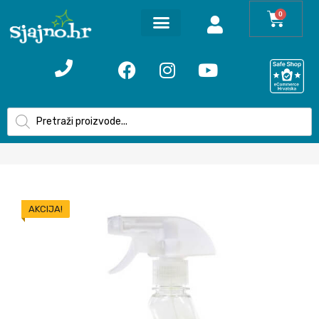
0
AKCIJA!