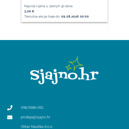
Najniža cijena u zadnjih 30 dana:
3,06 €
Trenutna akcija traje do:
09.08.2026 00:00
098/9386-092
prodaja@sjajno.hr
Oktan Nautika d.o.o.