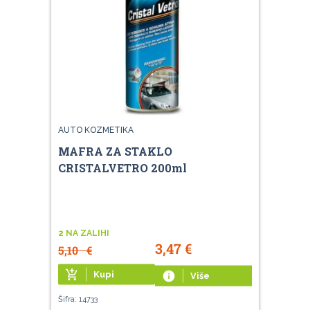
AUTO KOZMETIKA
MAFRA ZA STAKLO
CRISTALVETRO 200ml
2 NA ZALIHI
3,47
€
5,10
€
add_shopping_cart
Kupi
info
Više
Šifra: 14733