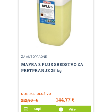
ZA AUTOPRAONE
MAFRA 8 PLUS SREDSTVO ZA
PRETPRANJE 25 kg
NIJE RASPOLOŽIVO
144,77
€
212,90
€
add_shopping_cart
Kupi
info
Više