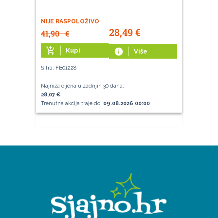
NIJE RASPOLOŽIVO
28,49
€
41,90
€
add_shopping_cart
Kupi
info
Više
Šifra: FB01228
Najniža cijena u zadnjih 30 dana:
28,07 €
Trenutna akcija traje do:
09.08.2026 00:00