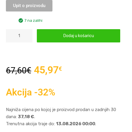
Upit o proizvodu
7 na zalihi
Dodaj u košaricu
45,97
€
67,60
€
Akcija -32%
Najniža cijena po kojoj je proizvod prodan u zadnjih 30
dana:
37,18 €
.
Trenutna akcija traje do:
13.08.2026 00:00
.