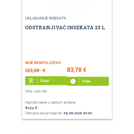
UKLANJANJE INSEKATA
ODSTRANJIVAČ INSEKATA 25 L
NIJE RASPOLOŽIVO
83,78
€
123,20
€
add_shopping_cart
Kupi
info
Više
Šifra: 1001-NA
Najniža cijena u zadnjih 30 dana:
82,54 €
Trenutna akcija traje do:
09.08.2026 00:00