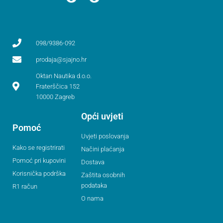
098/9386-092
prodaja@sjajno.hr
Oktan Nautika d.o.o.
Fraterščica 152
10000 Zagreb
Opći uvjeti
Pomoć
Uvjeti poslovanja
Kako se registrirati
Načini plaćanja
Pomoć pri kupovini
Dostava
Korisnička podrška
Zaštita osobnih
podataka
R1 račun
O nama