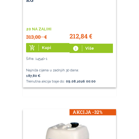
20 NA ZALIHI
212,84
€
313,00
€
add_shopping_cart
Kupi
info
Više
Šifra: 14540-1
Najniža cijena u zadnjih 30 dana:
187,80 €
Trenutna akcija traje do:
09.08.2026 00:00
AKCIJA -32%