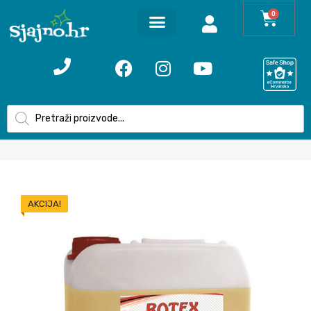
0
AKCIJA!