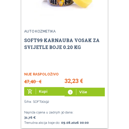
AUTO KOZMETIKA
SOFT99 KARNAUBA VOSAK ZA
SVIJETLE BOJE 0.20 KG
NIJE RASPOLOŽIVO
32,23
€
47,40
€
add_shopping_cart
Kupi
info
Više
Šifra: SOFT00192
Najniža cijena u zadnjih 30 dana:
31,76 €
Trenutna akcija traje do:
09.08.2026 00:00