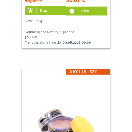
45,40
€
add_shopping_cart
Kupi
info
Više
Šifra: F2183
Najniža cijena u zadnjih 30 dana:
30,42 €
Trenutna akcija traje do:
09.08.2026 00:00
AKCIJA -32%