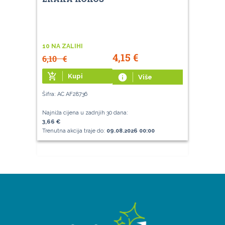
10 NA ZALIHI
4,15
€
6,10
€
add_shopping_cart
Kupi
info
Više
Šifra: AC AF28736
Najniža cijena u zadnjih 30 dana:
3,66 €
Trenutna akcija traje do:
09.08.2026 00:00