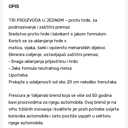
OPIS
TRI PROIZVODA U JEDNOM – protiv hrđe, za
podmazivanje i zaštitni premaz
Sredstvo protiv hrđe i lubrikant s jakom formulom.
Koristi se za uklanjanje hrđe s
matica, vijaka, šarki i općenito mehaničkih dijelovi.
Eliminira cviljenje, ostavljajući zaštitni premaz.
• Snaga uklanjanja prljavštinu i hrđu
• Jaka formula neutralnog mirisa
Upotreba:
Prskajte s udaljenosti od oko 20 cm nekoliko trenutaka.
Frescura je talijanski brend koja se više od 50 godina
bavi proizvodima za njegu automobila. Ovaj brend je na
vrhu tržišnih inovacija i kvalitete jer prati potrebe svijeta
korisnika automobila i zato postiže uspjeh u sektoru
njege automobila.