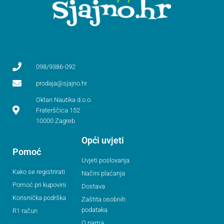
098/9386-092
prodaja@sjajno.hr
Oktan Nautika d.o.o.
Fraterščica 152
10000 Zagreb
Opći uvjeti
Pomoć
Uvjeti poslovanja
Kako se registrirati
Načini plaćanja
Pomoć pri kupovini
Dostava
Korisnička podrška
Zaštita osobnih
podataka
R1 račun
O nama