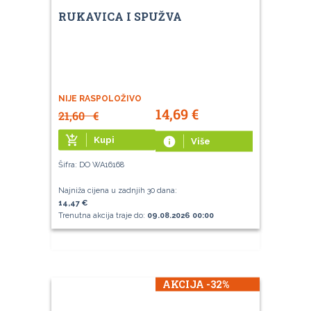
RUKAVICA I SPUŽVA
NIJE RASPOLOŽIVO
14,69
€
21,60
€
add_shopping_cart
Kupi
info
Više
Šifra: DO WA16168
Najniža cijena u zadnjih 30 dana:
14,47 €
Trenutna akcija traje do:
09.08.2026 00:00
AKCIJA -32%