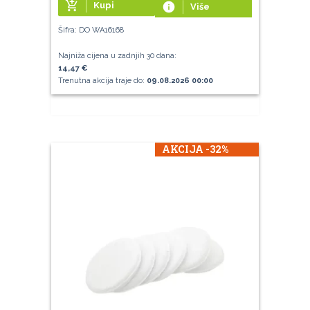
add_shopping_cart
Kupi
info
Više
Šifra: DO WA16168
Najniža cijena u zadnjih 30 dana:
14,47 €
Trenutna akcija traje do:
09.08.2026 00:00
AKCIJA -32%