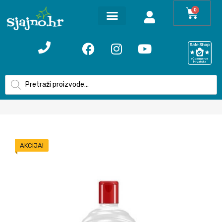
0
AKCIJA!