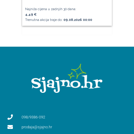
Najniža cijena u zadnjih 30 dana:
4,49 €
Trenutna akcija traje do:
09.08.2026 00:00
098/9386-092
prodaja@sjajno.hr