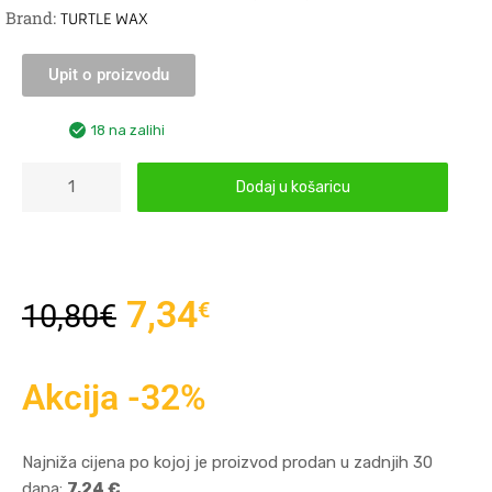
Brand:
TURTLE WAX
Upit o proizvodu
18 na zalihi
Dodaj u košaricu
7,34
€
10,80
€
Akcija -32%
Najniža cijena po kojoj je proizvod prodan u zadnjih 30
dana:
7,24 €
.