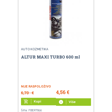
AUTO KOZMETIKA
ALTUR MAXI TURBO 600 ml
NIJE RASPOLOŽIVO
4,56
€
6,70
€
add_shopping_cart
Kupi
info
Više
Šifra: FBERT600