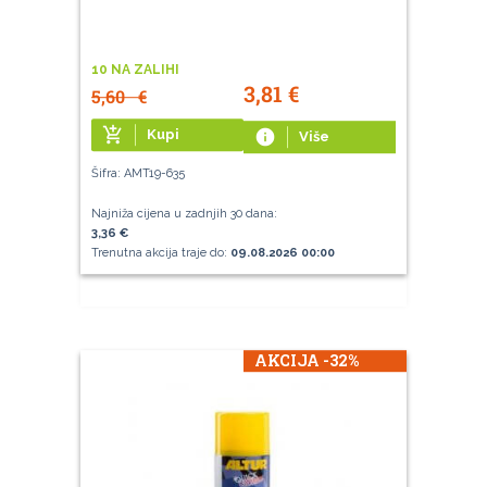
10 NA ZALIHI
3,81
€
5,60
€
add_shopping_cart
Kupi
info
Više
Šifra: AMT19-635
Najniža cijena u zadnjih 30 dana:
3,36 €
Trenutna akcija traje do:
09.08.2026 00:00
AKCIJA -32%