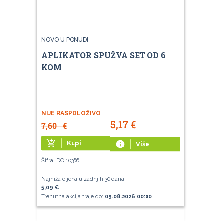
NOVO U PONUDI
APLIKATOR SPUŽVA SET OD 6
KOM
NIJE RASPOLOŽIVO
5,17
€
7,60
€
add_shopping_cart
Kupi
info
Više
Šifra: DO 10366
Najniža cijena u zadnjih 30 dana:
5,09 €
Trenutna akcija traje do:
09.08.2026 00:00