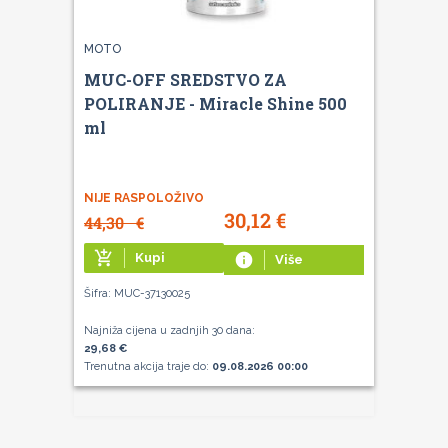
MOTO
MUC-OFF SREDSTVO ZA
POLIRANJE - Miracle Shine 500
ml
NIJE RASPOLOŽIVO
30,12
€
44,30
€
add_shopping_cart
Kupi
info
Više
Šifra: MUC-37130025
Najniža cijena u zadnjih 30 dana:
29,68 €
Trenutna akcija traje do:
09.08.2026 00:00