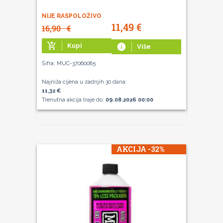
NIJE RASPOLOŽIVO
11,49
€
16,90
€
add_shopping_cart
Kupi
info
Više
Šifra: MUC-37060085
Najniža cijena u zadnjih 30 dana:
11,32 €
Trenutna akcija traje do:
09.08.2026 00:00
AKCIJA -32%