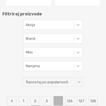
Filtriraj proizvode
Akcija
Brand
Miris
Namjena
1
2
3
…
126
127
128