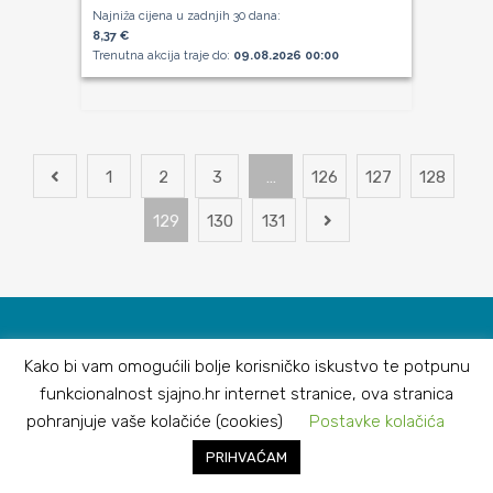
Najniža cijena u zadnjih 30 dana:
8,37 €
Trenutna akcija traje do:
09.08.2026 00:00
1
2
3
…
126
127
128
129
130
131
Kako bi vam omogućili bolje korisničko iskustvo te potpunu
funkcionalnost sjajno.hr internet stranice, ova stranica
pohranjuje vaše kolačiće (cookies)
Postavke kolačića
PRIHVAĆAM