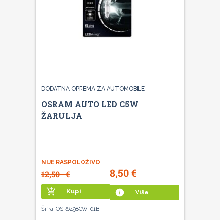
DODATNA OPREMA ZA AUTOMOBILE
OSRAM AUTO LED C5W
ŽARULJA
NIJE RASPOLOŽIVO
8,50
€
12,50
€
add_shopping_cart
Kupi
info
Više
Šifra: OSR6498CW-01B