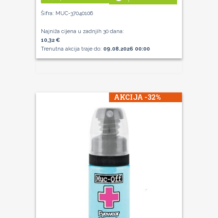
Šifra: MUC-37040106
Najniža cijena u zadnjih 30 dana:
10,32 €
Trenutna akcija traje do:
09.08.2026 00:00
AKCIJA -32%