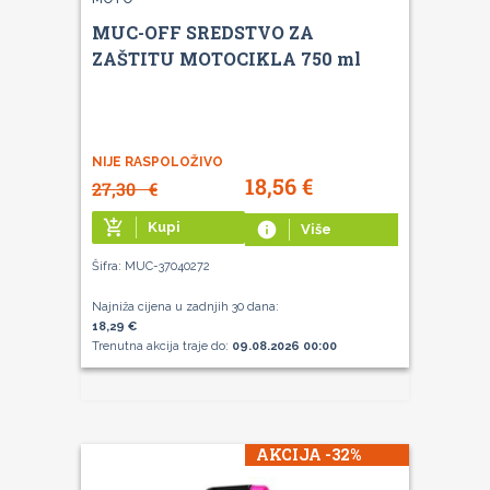
MUC-OFF SREDSTVO ZA
ZAŠTITU MOTOCIKLA 750 ml
NIJE RASPOLOŽIVO
18,56
€
27,30
€
add_shopping_cart
Kupi
info
Više
Šifra: MUC-37040272
Najniža cijena u zadnjih 30 dana:
18,29 €
Trenutna akcija traje do:
09.08.2026 00:00
AKCIJA -32%