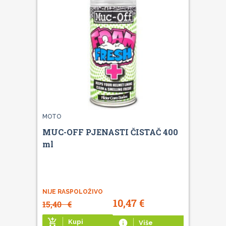
MOTO
MUC-OFF PJENASTI ČISTAČ 400
ml
NIJE RASPOLOŽIVO
10,47
€
15,40
€
add_shopping_cart
Kupi
info
Više