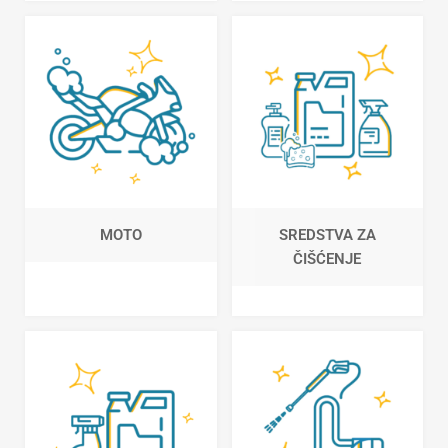
MOTO
SREDSTVA ZA
ČIŠĆENJE