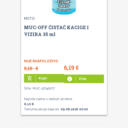
MOTO
MUC-OFF ČISTAČ KACIGE I
VIZIRA 35 ml
NIJE RASPOLOŽIVO
6,19
€
9,10
€
add_shopping_cart
Kupi
info
Više
Šifra: MUC-37040077
Najniža cijena u zadnjih 30 dana:
6,10 €
Trenutna akcija traje do:
09.08.2026 00:00