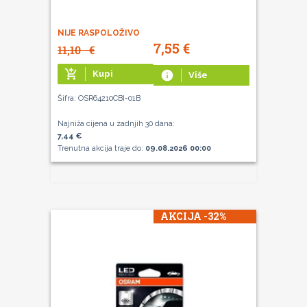
NIJE RASPOLOŽIVO
7,55
€
11,10
€
add_shopping_cart
Kupi
info
Više
Šifra: OSR64210CBI-01B
Najniža cijena u zadnjih 30 dana:
7,44 €
Trenutna akcija traje do:
09.08.2026 00:00
AKCIJA -32%