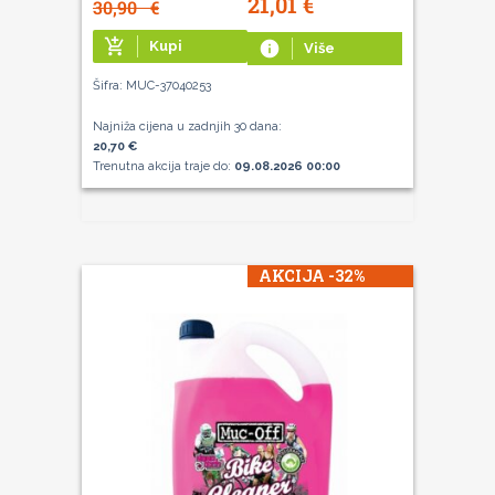
21,01
€
30,90
€
add_shopping_cart
Kupi
info
Više
Šifra: MUC-37040253
Najniža cijena u zadnjih 30 dana:
20,70 €
Trenutna akcija traje do:
09.08.2026 00:00
AKCIJA -32%