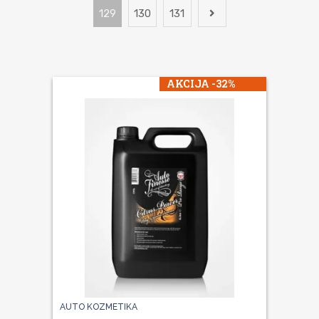
129
130
131
AKCIJA -32%
AUTO KOZMETIKA