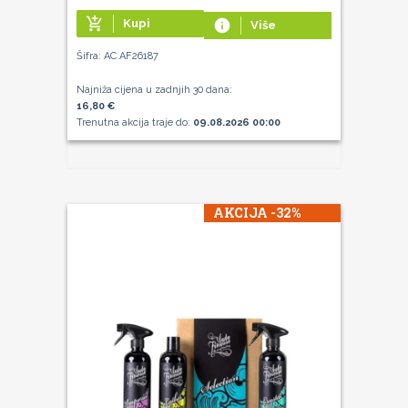
add_shopping_cart
Kupi
info
Više
Šifra: AC AF26187
Najniža cijena u zadnjih 30 dana:
16,80 €
Trenutna akcija traje do:
09.08.2026 00:00
AKCIJA -32%