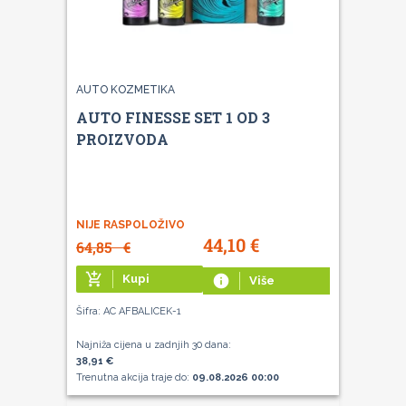
AUTO KOZMETIKA
AUTO FINESSE SET 1 OD 3
PROIZVODA
NIJE RASPOLOŽIVO
44,10
€
64,85
€
add_shopping_cart
Kupi
info
Više
Šifra: AC AFBALICEK-1
Najniža cijena u zadnjih 30 dana:
38,91 €
Trenutna akcija traje do:
09.08.2026 00:00