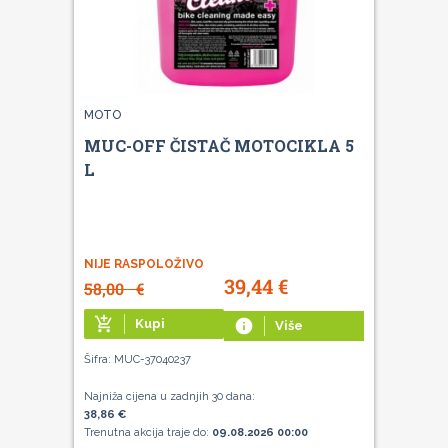
MOTO
MUC-OFF ČISTAČ MOTOCIKLA 5
L
NIJE RASPOLOŽIVO
39,44
€
58,00
€
add_shopping_cart
Kupi
info
Više
Šifra: MUC-37040237
Najniža cijena u zadnjih 30 dana:
38,86 €
Trenutna akcija traje do:
09.08.2026 00:00