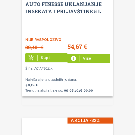
AUTO FINESSE UKLANJANJE
INSEKATA I PRLJAVŠTINE 5 L
NIJE RASPOLOŽIVO
54,67
€
80,40
€
add_shopping_cart
Kupi
info
Više
Šifra: AC AF26215
Najniža cijena u zadnjih 30 dana:
48,24 €
Trenutna akcija traje do:
09.08.2026 00:00
AKCIJA -32%