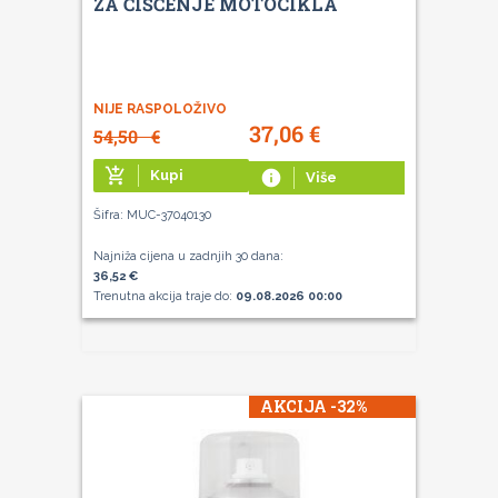
ZA ČIŠĆENJE MOTOCIKLA
NIJE RASPOLOŽIVO
37,06
€
54,50
€
add_shopping_cart
Kupi
info
Više
Šifra: MUC-37040130
Najniža cijena u zadnjih 30 dana:
36,52 €
Trenutna akcija traje do:
09.08.2026 00:00
AKCIJA -32%