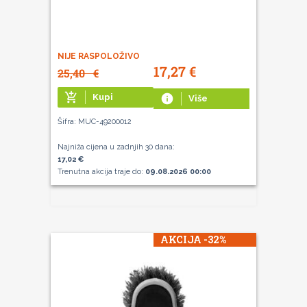
NIJE RASPOLOŽIVO
17,27
€
25,40
€
add_shopping_cart
Kupi
info
Više
Šifra: MUC-49200012
Najniža cijena u zadnjih 30 dana:
17,02 €
Trenutna akcija traje do:
09.08.2026 00:00
AKCIJA -32%