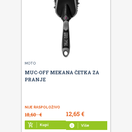
MOTO
MUC-OFF MEKANA ČETKA ZA
PRANJE
NIJE RASPOLOŽIVO
12,65
€
18,60
€
add_shopping_cart
Kupi
info
Više