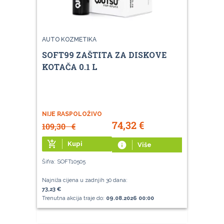
AUTO KOZMETIKA
SOFT99 ZAŠTITA ZA DISKOVE
KOTAČA 0.1 L
NIJE RASPOLOŽIVO
74,32
€
109,30
€
add_shopping_cart
Kupi
info
Više
Šifra: SOFT10505
Najniža cijena u zadnjih 30 dana:
73,23 €
Trenutna akcija traje do:
09.08.2026 00:00