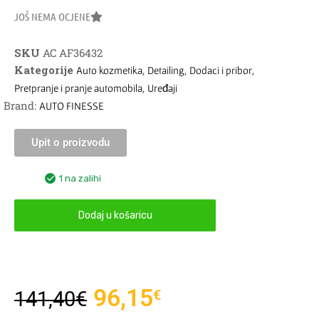
JOŠ NEMA OCJENE
SKU
AC AF36432
Kategorije
,
,
,
Auto kozmetika
Detailing
Dodaci i pribor
,
Pretpranje i pranje automobila
Uređaji
Brand:
AUTO FINESSE
Upit o proizvodu
1 na zalihi
Dodaj u košaricu
96,15
€
141,40
€