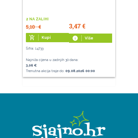
2 NA ZALIHI
3,47
€
5,10
€
add_shopping_cart
Kupi
info
Više
Šifra: 14733
Najniža cijena u zadnjih 30 dana:
3,06 €
Trenutna akcija traje do:
09.08.2026 00:00