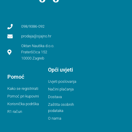
098/9386-092
prodaja@sjajno.hr
Oktan Nautika d.o.o.
Fraterščica 152
10000 Zagreb
Opći uvjeti
Pomoć
Uvjeti poslovanja
Kako se registrirati
Načini plaćanja
Pomoć pri kupovini
Dostava
Korisnička podrška
Zaštita osobnih
podataka
R1 račun
O nama