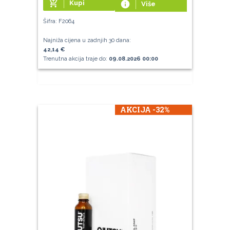
add_shopping_cart
Kupi
info
Više
Šifra: F2064
Najniža cijena u zadnjih 30 dana:
42,14 €
Trenutna akcija traje do:
09.08.2026 00:00
AKCIJA -32%