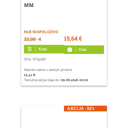
MM
NIJE RASPOLOŽIVO
15,64
€
23,00
€
add_shopping_cart
Kupi
info
Više
Šifra: WS32367
Najniža cijena u zadnjih 30 dana:
15,41 €
Trenutna akcija traje do:
09.08.2026 00:00
AKCIJA -32%