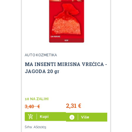
AUTO KOZMETIKA
MA INSENTI MIRISNA VREĆICA -
JAGODA 20 gr
10 NA ZALIHI
2,31
€
3,40
€
add_shopping_cart
Kupi
info
Više
Šifra: AS01003