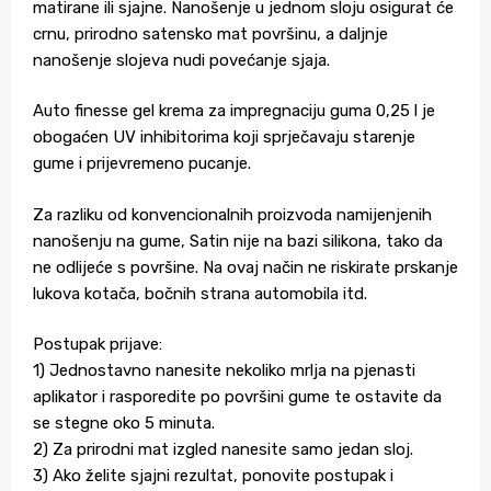
matirane ili sjajne. Nanošenje u jednom sloju osigurat će
crnu, prirodno satensko mat površinu, a daljnje
nanošenje slojeva nudi povećanje sjaja.
Auto finesse gel krema za impregnaciju guma 0,25 l je
obogaćen UV inhibitorima koji sprječavaju starenje
gume i prijevremeno pucanje.
Za razliku od konvencionalnih proizvoda namijenjenih
nanošenju na gume, Satin nije na bazi silikona, tako da
ne odlijeće s površine. Na ovaj način ne riskirate prskanje
lukova kotača, bočnih strana automobila itd.
Postupak prijave:
1) Jednostavno nanesite nekoliko mrlja na pjenasti
aplikator i rasporedite po površini gume te ostavite da
se stegne oko 5 minuta.
2) Za prirodni mat izgled nanesite samo jedan sloj.
3) Ako želite sjajni rezultat, ponovite postupak i