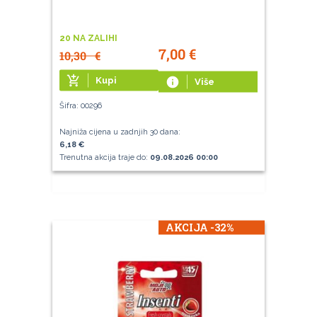
20 NA ZALIHI
7,00
€
10,30
€
add_shopping_cart
Kupi
info
Više
Šifra: 00296
Najniža cijena u zadnjih 30 dana:
6,18 €
Trenutna akcija traje do:
09.08.2026 00:00
AKCIJA -32%