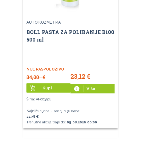
AUTO KOZMETIKA
BOLL PASTA ZA POLIRANJE B100
500 ml
NIJE RASPOLOŽIVO
23,12
€
34,00
€
add_shopping_cart
Kupi
info
Više
Šifra: AP003501
Najniža cijena u zadnjih 30 dana:
22,78 €
Trenutna akcija traje do:
09.08.2026 00:00