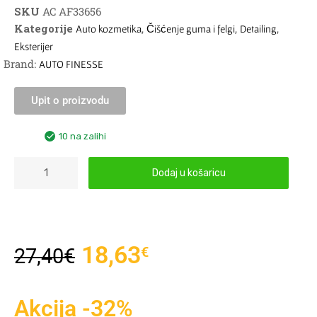
SKU
AC AF33656
Kategorije
,
,
,
Auto kozmetika
Čišćenje guma i felgi
Detailing
Eksterijer
Brand:
AUTO FINESSE
Upit o proizvodu
10 na zalihi
Dodaj u košaricu
18,63
€
27,40
€
Akcija -32%