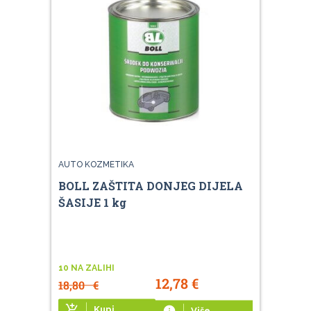
AUTO KOZMETIKA
BOLL ZAŠTITA DONJEG DIJELA
ŠASIJE 1 kg
10 NA ZALIHI
12,78
€
18,80
€
add_shopping_cart
Kupi
info
Više