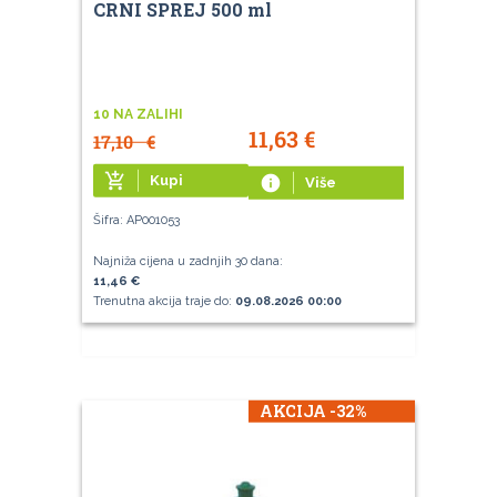
CRNI SPREJ 500 ml
10 NA ZALIHI
11,63
€
17,10
€
add_shopping_cart
Kupi
info
Više
Šifra: AP001053
Najniža cijena u zadnjih 30 dana:
11,46 €
Trenutna akcija traje do:
09.08.2026 00:00
AKCIJA -32%