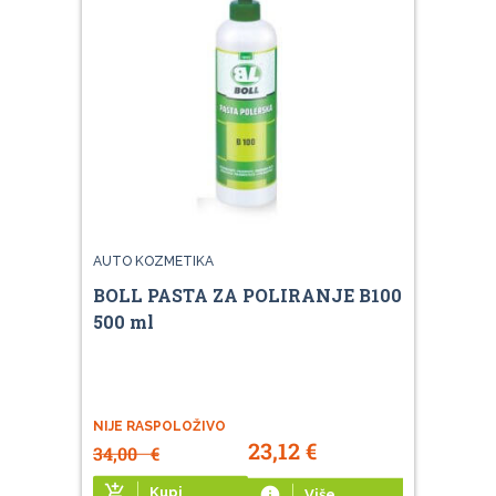
AUTO KOZMETIKA
BOLL PASTA ZA POLIRANJE B100
500 ml
NIJE RASPOLOŽIVO
23,12
€
34,00
€
add_shopping_cart
Kupi
info
Više