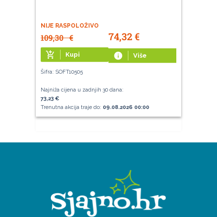
NIJE RASPOLOŽIVO
74,32
€
109,30
€
add_shopping_cart
Kupi
info
Više
Šifra: SOFT10505
Najniža cijena u zadnjih 30 dana:
73,23 €
Trenutna akcija traje do:
09.08.2026 00:00