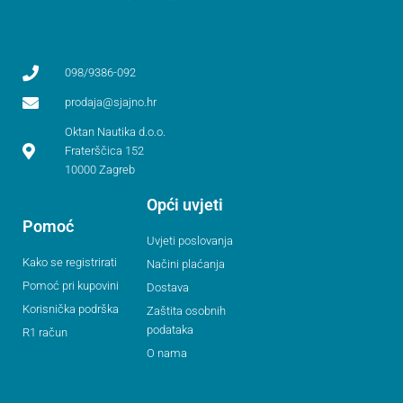
098/9386-092
prodaja@sjajno.hr
Oktan Nautika d.o.o.
Fraterščica 152
10000 Zagreb
Opći uvjeti
Pomoć
Uvjeti poslovanja
Kako se registrirati
Načini plaćanja
Pomoć pri kupovini
Dostava
Korisnička podrška
Zaštita osobnih
podataka
R1 račun
O nama