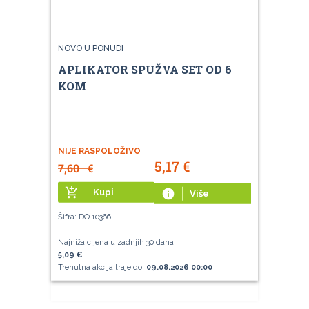
NOVO U PONUDI
APLIKATOR SPUŽVA SET OD 6
KOM
NIJE RASPOLOŽIVO
5,17
€
7,60
€
add_shopping_cart
Kupi
info
Više
Šifra: DO 10366
Najniža cijena u zadnjih 30 dana:
5,09 €
Trenutna akcija traje do:
09.08.2026 00:00