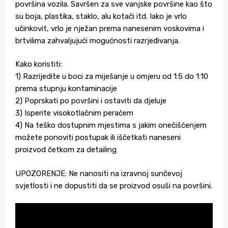
površina vozila. Savršen za sve vanjske površine kao što
su boja, plastika, staklo, alu kotači itd. Iako je vrlo
učinkovit, vrlo je nježan prema nanesenim voskovima i
brtvilima zahvaljujući mogućnosti razrjeđivanja.
Kako koristiti:
1) Razrijedite u boci za miješanje u omjeru od 1:5 do 1:10
prema stupnju kontaminacije
2) Poprskati po površini i ostaviti da djeluje
3) Isperite visokotlačnim peračem
4) Na teško dostupnim mjestima s jakim onečišćenjem
možete ponoviti postupak ili iščetkati naneseni
proizvod četkom za detailing
UPOZORENJE: Ne nanositi na izravnoj sunčevoj
svjetlosti i ne dopustiti da se proizvod osuši na površini.