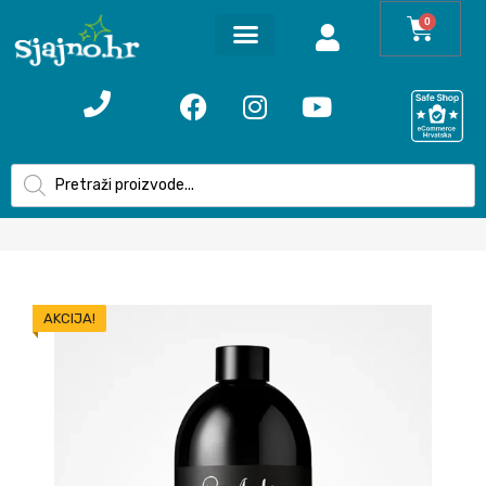
0
AKCIJA!