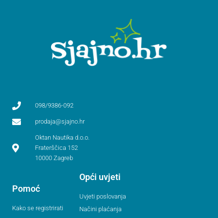
098/9386-092
prodaja@sjajno.hr
Oktan Nautika d.o.o.
Fraterščica 152
10000 Zagreb
Opći uvjeti
Pomoć
Uvjeti poslovanja
Kako se registrirati
Načini plaćanja