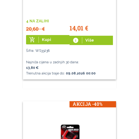
4 NA ZALIHI
14,01
€
20,60
€
add_shopping_cart
Kupi
info
Više
Šifra: WS33238
Najniža cijena u zadnjih 30 dana:
13,80 €
Trenutna akcija traje do:
09.08.2026 00:00
AKCIJA -40%