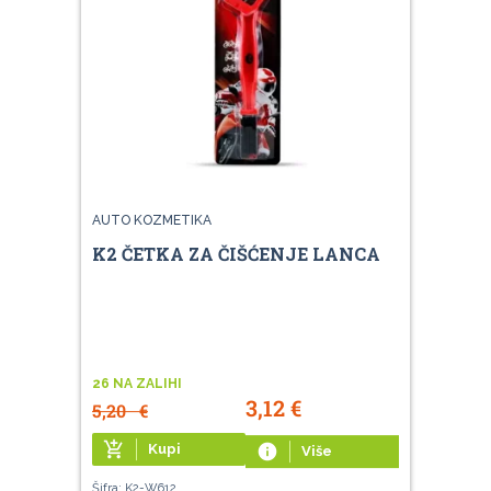
AUTO KOZMETIKA
K2 ČETKA ZA ČIŠĆENJE LANCA
26 NA ZALIHI
3,12
€
5,20
€
add_shopping_cart
Kupi
info
Više
Šifra: K2-W612