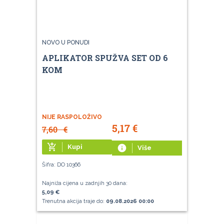
NOVO U PONUDI
APLIKATOR SPUŽVA SET OD 6
KOM
NIJE RASPOLOŽIVO
5,17
€
7,60
€
add_shopping_cart
Kupi
info
Više
Šifra: DO 10366
Najniža cijena u zadnjih 30 dana:
5,09 €
Trenutna akcija traje do:
09.08.2026 00:00