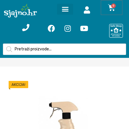
0
AKCIJA!