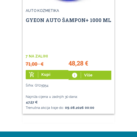
AUTO KOZMETIKA
GYEON AUTO ŠAMPON+ 1000 ML
7 NA ZALIHI
48,28
€
71,00
€
add_shopping_cart
Kupi
info
Više
Šifra: GY25954
Najniža cijena u zadnjih 30 dana:
47,57 €
Trenutna akcija traje do:
09.08.2026 00:00