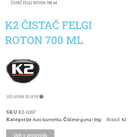
ČISTAČ FELGI ROTON 700 ml
K2 ČISTAČ FELGI
ROTON 700 ML
JOŠ NEMA OCJENE
SKU
K2-G167
Kategorije
,
Brand:
Auto kozmetika
Čišćenje guma i felgi
K2
Upit o proizvodu