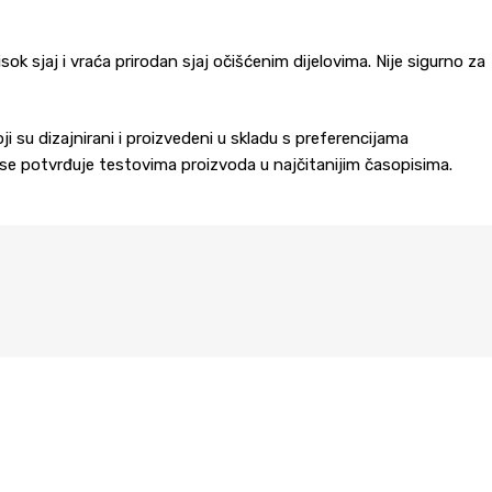
sok sjaj i vraća prirodan sjaj očišćenim dijelovima. Nije sigurno za
 su dizajnirani i proizvedeni u skladu s preferencijama
 se potvrđuje testovima proizvoda u najčitanijim časopisima.