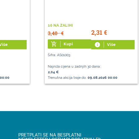
10 NA ZALIHI
2,31
€
3,40
€
add_shopping_cart
Kupi
info
Više
Više
Šifra: AS01003
Najniža cijena u zadnjih 30 dana:
2,04 €
00:00
Trenutna akcija traje do:
09.08.2026 00:00
PRETPLATI SE NA BESPLATNI