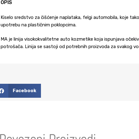
OPIS
Kiselo sredstvo za čišćenje naplataka, felgi automobila, koje takođe
upotrebu na plastičnim poklopcima.
MA je linija visokokvalitetne auto kozmetike koja ispunjava očeki
potrošača. Linija se sastoji od potrebnih proizvoda za svakog vo
Facebook