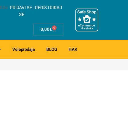
RAV.
PRIJAVI SE
REGISTRIRAJ
|
SE
0
0,00
€
Veleprodaja
BLOG
HAK