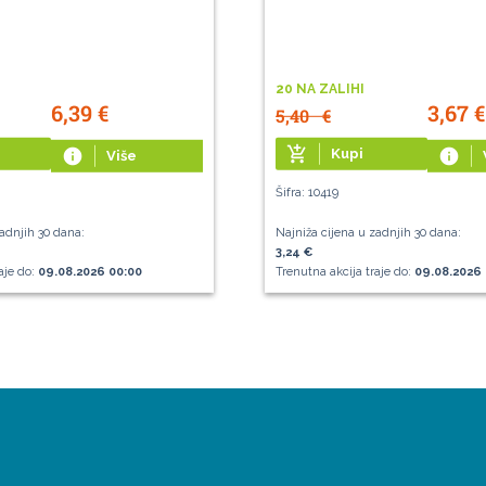
20 NA ZALIHI
6,39
€
3,67
€
5,40
€
add_shopping_cart
info
Kupi
info
Više
Šifra: 10419
adnjih 30 dana:
Najniža cijena u zadnjih 30 dana:
3,24 €
aje do:
09.08.2026 00:00
Trenutna akcija traje do:
09.08.2026 