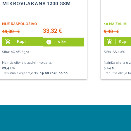
MIKROVLAKANA 1200 GSM
NIJE RASPOLOŽIVO
10 NA ZALIHI
33,32
€
49,00
€
9,40
€
add_shopping_cart
add_shopping_cart
Kupi
info
Kupi
Više
Šifra: AC AF26570
Šifra: AS01060
Najniža cijena u zadnjih 30 dana:
Najniža cijena u z
29,40 €
5,64 €
Trenutna akcija traje do:
09.08.2026 00:00
Trenutna akcija tr