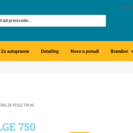
POZD
Za autopraone
Detailing
Novo u ponudi
Brandovi
ONG ZA FELGE 750 ml
GE 750