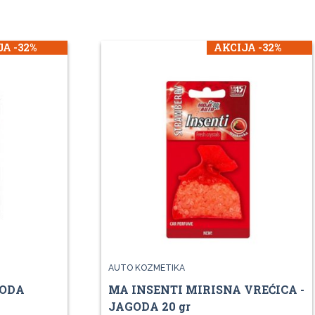
A -32%
AKCIJA -32%
AUTO KOZMETIKA
GODA
MA INSENTI MIRISNA VREĆICA -
JAGODA 20 gr