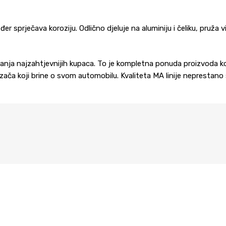
r sprječava koroziju. Odlično djeluje na aluminiju i čeliku, pruža vi
vanja najzahtjevnijih kupaca. To je kompletna ponuda proizvoda koji
zača koji brine o svom automobilu. Kvaliteta MA linije neprestano