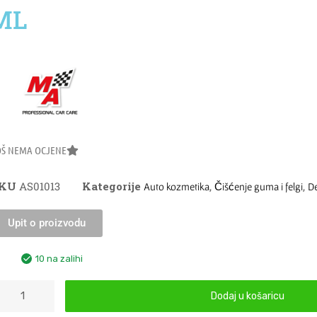
ML
OŠ NEMA OCJENE
SKU
AS01013
Kategorije
,
,
Auto kozmetika
Čišćenje guma i felgi
De
Upit o proizvodu
10 na zalihi
Dodaj u košaricu