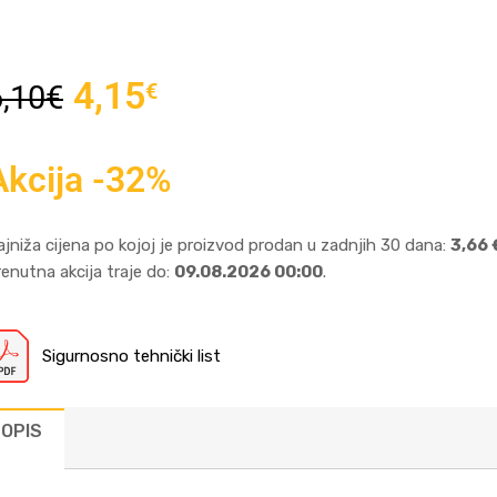
4,15
€
6,10
€
Akcija -32%
ajniža cijena po kojoj je proizvod prodan u zadnjih 30 dana:
3,66 
renutna akcija traje do:
09.08.2026 00:00
.
Sigurnosno tehnički list
OPIS