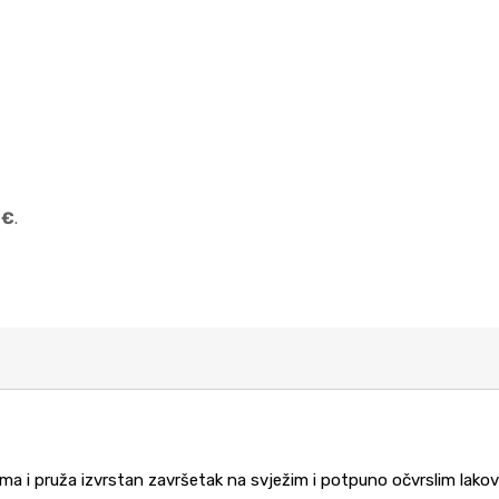
 €
.
ama i pruža izvrstan završetak na svježim i potpuno očvrslim lako