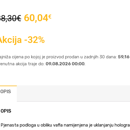
60,04
€
88,30
€
Akcija -32%
ajniža cijena po kojoj je proizvod prodan u zadnjih 30 dana:
59,16
renutna akcija traje do:
09.08.2026 00:00
.
OPIS
OPIS
Pjenasta podloga u obliku vafla namijenjena je uklanjanju hologr