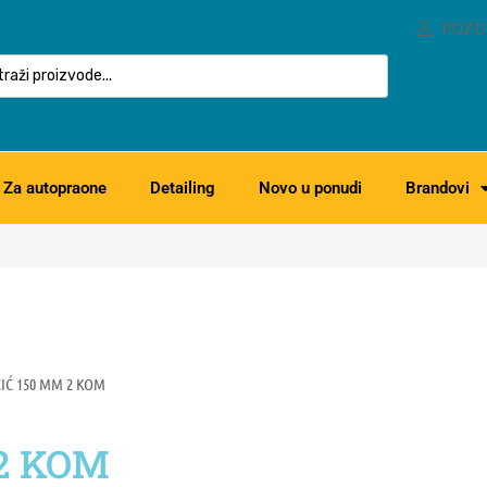
POZD
Za autopraone
Detailing
Novo u ponudi
Brandovi
IĆ 150 MM 2 KOM
2 KOM