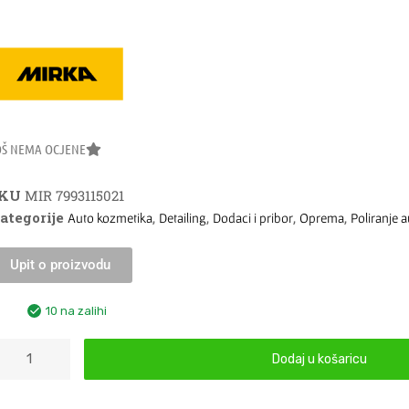
OŠ NEMA OCJENE
SKU
MIR 7993115021
ategorije
,
,
,
,
Auto kozmetika
Detailing
Dodaci i pribor
Oprema
Poliranje 
Upit o proizvodu
10 na zalihi
Dodaj u košaricu