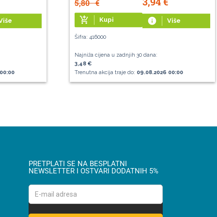
3,94
€
5,80
€
add_shopping_cart
Kupi
info
Više
Više
Šifra: 416000
Najniža cijena u zadnjih 30 dana:
3,48 €
00:00
Trenutna akcija traje do:
09.08.2026 00:00
PRETPLATI SE NA BESPLATNI
NEWSLETTER I OSTVARI DODATNIH 5%