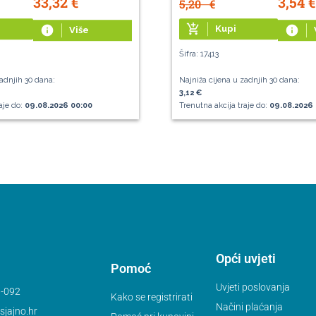
33,32
€
3,54
€
5,20
€
add_shopping_cart
info
Kupi
info
Više
Šifra: 17413
adnjih 30 dana:
Najniža cijena u zadnjih 30 dana:
3,12 €
aje do:
09.08.2026 00:00
Trenutna akcija traje do:
09.08.2026 
Opći uvjeti
Pomoć
Uvjeti poslovanja
-092
Kako se registrirati
Načini plaćanja
jajno.hr