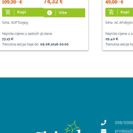
74,32
€
109,30
€
49,00
€
add_shopping_cart
add_shopping_cart
Kupi
info
Kupi
Više
Šifra: SOFT10505
Šifra: AC AF26570
Najniža cijena u zadnjih 30 dana:
Najniža cijena u z
73,23 €
29,40 €
Trenutna akcija traje do:
09.08.2026 00:00
Trenutna akcija tr
098/9386
prodaja@s