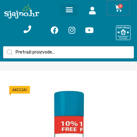
0
AKCIJA!