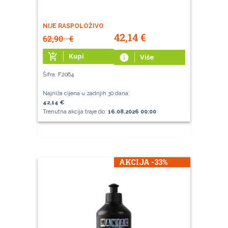
NIJE RASPOLOŽIVO
42,14
€
62,90
€
add_shopping_cart
Kupi
info
Više
Šifra: F2064
Najniža cijena u zadnjih 30 dana:
42,14 €
Trenutna akcija traje do:
16.08.2026 00:00
AKCIJA -33%