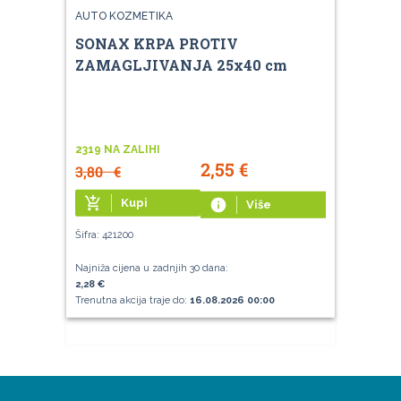
AUTO KOZMETIKA
SONAX KRPA PROTIV
ZAMAGLJIVANJA 25x40 cm
2319 NA ZALIHI
2,55
€
3,80
€
add_shopping_cart
Kupi
info
Više
Šifra: 421200
Najniža cijena u zadnjih 30 dana:
2,28 €
Trenutna akcija traje do:
16.08.2026 00:00