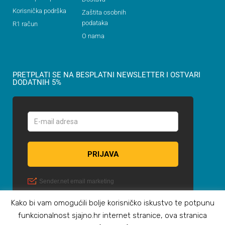
Korisnička podrška
Zaštita osobnih
podataka
R1 račun
O nama
PRETPLATI SE NA BESPLATNI NEWSLETTER I OSTVARI
DODATNIH 5%
Kako bi vam omogućili bolje korisničko iskustvo te potpunu
funkcionalnost sjajno.hr internet stranice, ova stranica