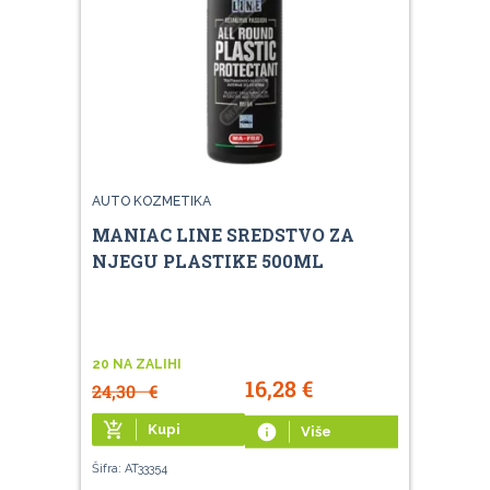
AUTO KOZMETIKA
MANIAC LINE SREDSTVO ZA
NJEGU PLASTIKE 500ML
20 NA ZALIHI
16,28
€
24,30
€
add_shopping_cart
Kupi
info
Više
Šifra: AT33354