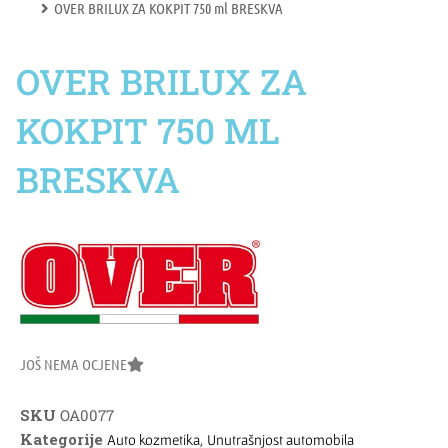
OVER BRILUX ZA KOKPIT 750 ml BRESKVA
OVER BRILUX ZA
KOKPIT 750 ML
BRESKVA
JOŠ NEMA OCJENE
SKU
OA0077
Kategorije
,
Auto kozmetika
Unutrašnjost automobila