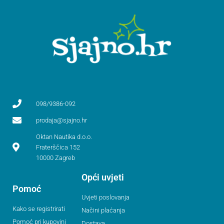
098/9386-092
prodaja@sjajno.hr
Oktan Nautika d.o.o.
Fraterščica 152
10000 Zagreb
Opći uvjeti
Pomoć
Uvjeti poslovanja
Kako se registrirati
Načini plaćanja
Pomoć pri kupovini
Dostava