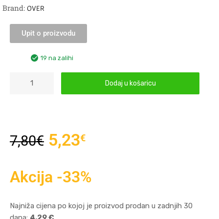
Brand:
OVER
Upit o proizvodu
19 na zalihi
Dodaj u košaricu
5,23
€
7,80
€
Akcija -33%
Najniža cijena po kojoj je proizvod prodan u zadnjih 30
dana:
4,29 €
.