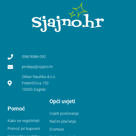
098/9386-092
prodaja@sjajno.hr
Oktan Nautika d.o.o.
Fraterščica 152
10000 Zagreb
Opći uvjeti
Pomoć
Uvjeti poslovanja
Kako se registrirati
Načini plaćanja
Pomoć pri kupovini
Dostava