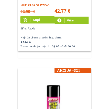
NIJE RASPOLOŽIVO
42,77
€
62,90
€
add_shopping_cart
Kupi
info
Više
Šifra: F2064
Najniža cijena u zadnjih 30 dana:
42,14 €
Trenutna akcija traje do:
09.08.2026 00:00
AKCIJA -32%