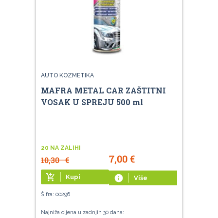
AUTO KOZMETIKA
MAFRA METAL CAR ZAŠTITNI
VOSAK U SPREJU 500 ml
20 NA ZALIHI
7,00
€
10,30
€
add_shopping_cart
Kupi
info
Više
Šifra: 00296
Najniža cijena u zadnjih 30 dana: