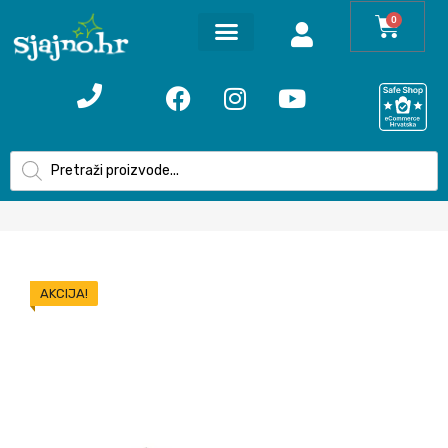
0
AKCIJA!