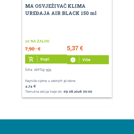
MA OSVJEŽIVAČ KLIMA
UREĐAJA AIR BLACK 150 ml
10 NA ZALIHI
5,37
€
7,90
€
add_shopping_cart
Kupi
info
Više
Šifra: AMT19-595
Najniža cijena u zadnjih 30 dana:
4,74 €
Trenutna akcija traje do:
09.08.2026 00:00