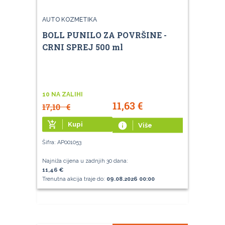
AUTO KOZMETIKA
BOLL PUNILO ZA POVRŠINE -
CRNI SPREJ 500 ml
10 NA ZALIHI
11,63
€
17,10
€
add_shopping_cart
Kupi
info
Više
Šifra: AP001053
Najniža cijena u zadnjih 30 dana:
11,46 €
Trenutna akcija traje do:
09.08.2026 00:00