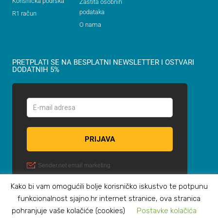
Korisnička podrška
Zaštita osobnih
podataka
R1 račun
O nama
PRETPLATI SE NA BESPLATNI NEWSLETTER I OSTVARI
DODATNIH 5%
Kako bi vam omogućili bolje korisničko iskustvo te potpunu
funkcionalnost sjajno.hr internet stranice, ova stranica
pohranjuje vaše kolačiće (cookies)
Postavke kolačića