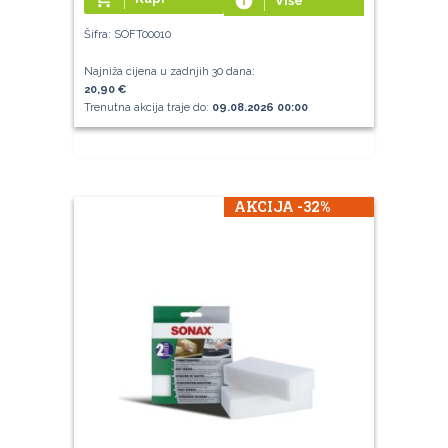
info
Više
Šifra: SOFT00010
Najniža cijena u zadnjih 30 dana:
20,90 €
Trenutna akcija traje do:
09.08.2026 00:00
AKCIJA -32%