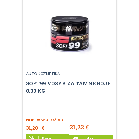
AUTO KOZMETIKA
SOFT99 VOSAK ZA TAMNE BOJE
0.30 KG
NIJE RASPOLOŽIVO
21,22
€
31,20
€
add_shopping_cart
Kupi