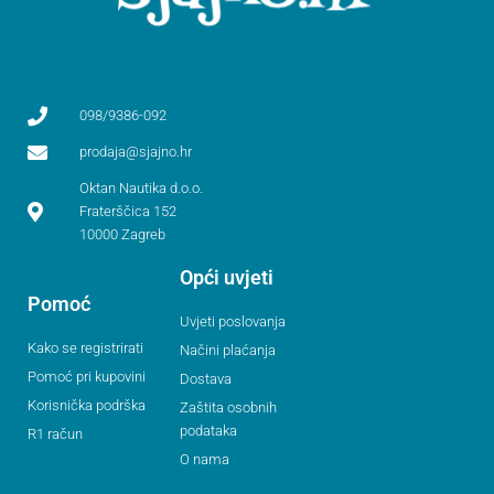
098/9386-092
prodaja@sjajno.hr
Oktan Nautika d.o.o.
Fraterščica 152
10000 Zagreb
Opći uvjeti
Pomoć
Uvjeti poslovanja
Kako se registrirati
Načini plaćanja
Pomoć pri kupovini
Dostava
Korisnička podrška
Zaštita osobnih
podataka
R1 račun
O nama