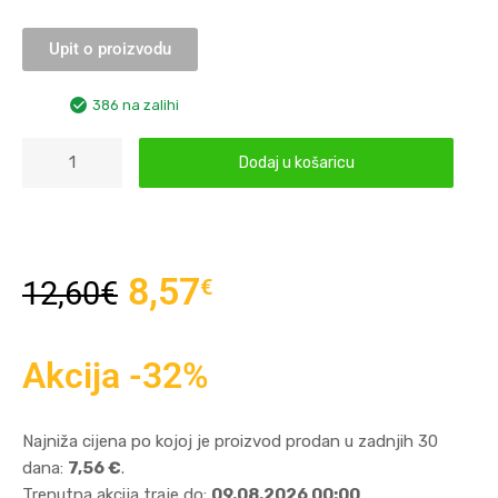
Upit o proizvodu
386 na zalihi
Dodaj u košaricu
8,57
€
12,60
€
Akcija -32%
Najniža cijena po kojoj je proizvod prodan u zadnjih 30
dana:
7,56 €
.
Trenutna akcija traje do:
09.08.2026 00:00
.