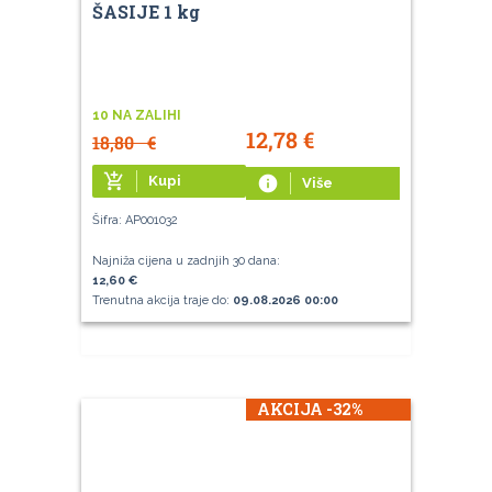
ŠASIJE 1 kg
10 NA ZALIHI
12,78
€
18,80
€
add_shopping_cart
Kupi
info
Više
Šifra: AP001032
Najniža cijena u zadnjih 30 dana:
12,60 €
Trenutna akcija traje do:
09.08.2026 00:00
AKCIJA -32%