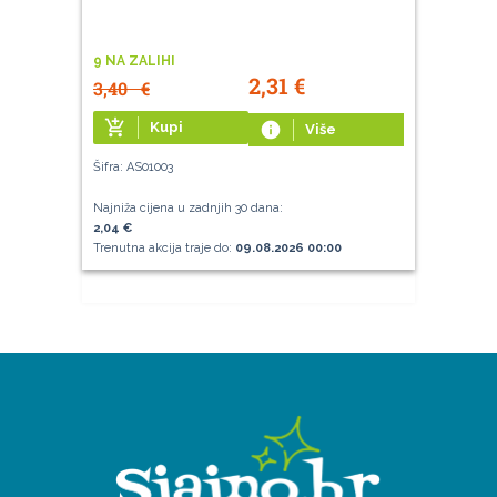
9 NA ZALIHI
2,31
€
3,40
€
add_shopping_cart
Kupi
info
Više
Šifra: AS01003
Najniža cijena u zadnjih 30 dana:
2,04 €
Trenutna akcija traje do:
09.08.2026 00:00