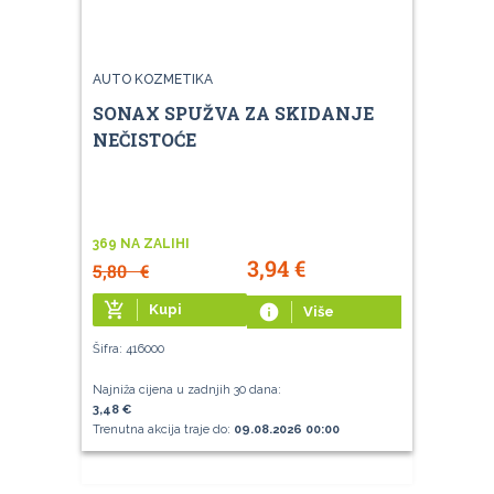
AUTO KOZMETIKA
SONAX SPUŽVA ZA SKIDANJE
NEČISTOĆE
369 NA ZALIHI
3,94
€
5,80
€
add_shopping_cart
Kupi
info
Više
Šifra: 416000
Najniža cijena u zadnjih 30 dana:
3,48 €
Trenutna akcija traje do:
09.08.2026 00:00