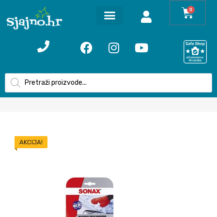
0
AKCIJA!