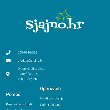
098/9386-092
prodaja@sjajno.hr
Oktan Nautika d.o.o.
Fraterščica 152
10000 Zagreb
Opći uvjeti
Pomoć
Uvjeti poslovanja
Kako se registrirati
Načini plaćanja