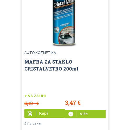
AUTO KOZMETIKA
MAFRA ZA STAKLO
CRISTALVETRO 200ml
2 NA ZALIHI
3,47
€
5,10
€
add_shopping_cart
Kupi
info
Više
Šifra: 14733