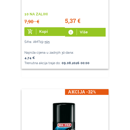
10 NA ZALIHI
5,37
€
7,90
€
add_shopping_cart
Kupi
info
Više
Šifra: AMT19-595
Najniža cijena u zadnjih 30 dana:
4,74 €
Trenutna akcija traje do:
09.08.2026 00:00
AKCIJA -32%