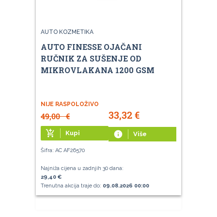
AUTO KOZMETIKA
AUTO FINESSE OJAČANI
RUČNIK ZA SUŠENJE OD
MIKROVLAKANA 1200 GSM
NIJE RASPOLOŽIVO
33,32
€
49,00
€
add_shopping_cart
Kupi
info
Više
Šifra: AC AF26570
Najniža cijena u zadnjih 30 dana:
29,40 €
Trenutna akcija traje do:
09.08.2026 00:00