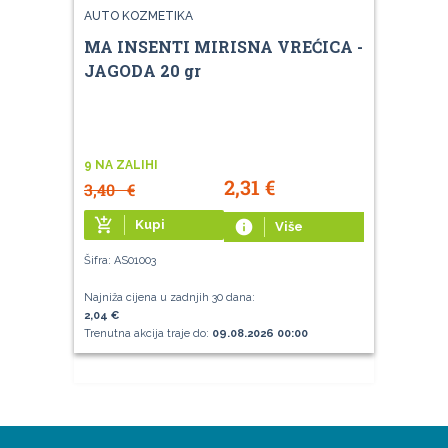
AUTO KOZMETIKA
MA INSENTI MIRISNA VREĆICA -
JAGODA 20 gr
9 NA ZALIHI
2,31
€
3,40
€
add_shopping_cart
Kupi
info
Više
Šifra: AS01003
Najniža cijena u zadnjih 30 dana:
2,04 €
Trenutna akcija traje do:
09.08.2026 00:00