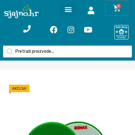
0
AKCIJA!