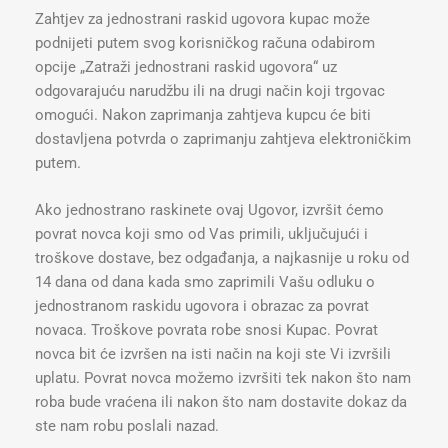
Zahtjev za jednostrani raskid ugovora kupac može
podnijeti putem svog korisničkog računa odabirom
opcije „Zatraži jednostrani raskid ugovora“ uz
odgovarajuću narudžbu ili na drugi način koji trgovac
omogući. Nakon zaprimanja zahtjeva kupcu će biti
dostavljena potvrda o zaprimanju zahtjeva elektroničkim
putem.
Ako jednostrano raskinete ovaj Ugovor, izvršit ćemo
povrat novca koji smo od Vas primili, uključujući i
troškove dostave, bez odgađanja, a najkasnije u roku od
14 dana od dana kada smo zaprimili Vašu odluku o
jednostranom raskidu ugovora i obrazac za povrat
novaca. Troškove povrata robe snosi Kupac. Povrat
novca bit će izvršen na isti način na koji ste Vi izvršili
uplatu. Povrat novca možemo izvršiti tek nakon što nam
roba bude vraćena ili nakon što nam dostavite dokaz da
ste nam robu poslali nazad.