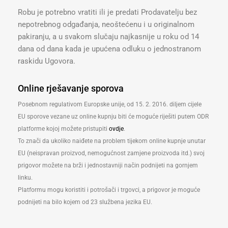
Robu je potrebno vratiti ili je predati Prodavatelju bez
nepotrebnog odgađanja, neoštećenu i u originalnom
pakiranju, a u svakom slučaju najkasnije u roku od 14
dana od dana kada je upućena odluku o jednostranom
raskidu Ugovora.
Online rješavanje sporova
Posebnom regulativom Europske unije, od 15. 2. 2016. diljem cijele
EU sporove vezane uz online kupnju biti će moguće riješiti putem ODR
platforme kojoj možete pristupiti
ovdje
.
To znači da ukoliko naiđete na problem tijekom online kupnje unutar
EU (neispravan proizvod, nemogućnost zamjene proizvoda itd.) svoj
prigovor možete na brži i jednostavniji način podnijeti na gornjem
linku.
Platformu mogu koristiti i potrošači i trgovci, a prigovor je moguće
podnijeti na bilo kojem od 23 službena jezika EU.