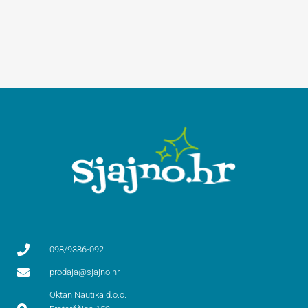
098/9386-092
prodaja@sjajno.hr
Oktan Nautika d.o.o.