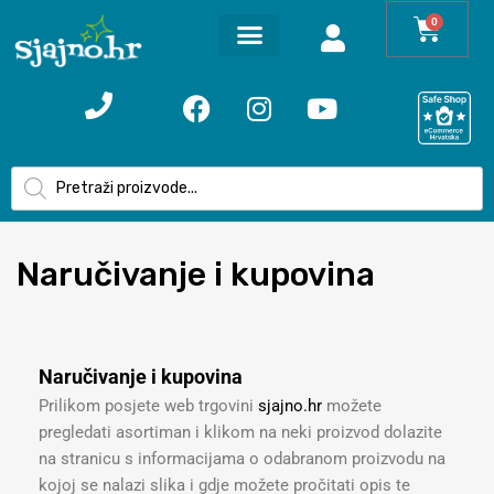
0
Naru
čivanje i kupovina
Naručivanje i kupovina
Prilikom posjete web trgovini
sjajno.hr
možete
pregledati asortiman i klikom na neki proizvod dolazite
na stranicu s informacijama o odabranom proizvodu na
kojoj se nalazi slika i gdje možete pročitati opis te