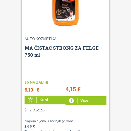
AUTO KOZMETIKA
MA ČISTAČ STRONG ZA FELGE
750 ml
10 NA ZALIHI
4,15
€
6,10
€
add_shopping_cart
Kupi
info
Više
Šifra: AS01013
Najniža cijena u zadnjih 30 dana:
3,66 €