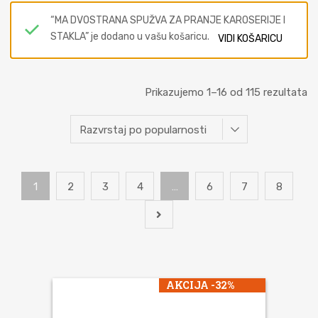
“MA DVOSTRANA SPUŽVA ZA PRANJE KAROSERIJE I
STAKLA” je dodano u vašu košaricu.
VIDI KOŠARICU
Prikazujemo 1–16 od 115 rezultata
1
2
3
4
…
6
7
8
AKCIJA -32%