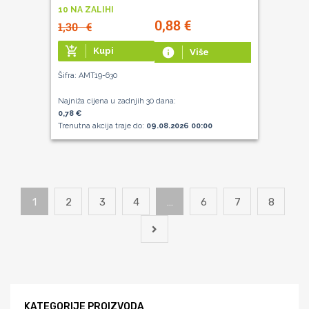
10 NA ZALIHI
0,88
€
1,30
€
add_shopping_cart
Kupi
info
Više
Šifra: AMT19-630
Najniža cijena u zadnjih 30 dana:
0,78 €
Trenutna akcija traje do:
09.08.2026 00:00
1
2
3
4
…
6
7
8
KATEGORIJE PROIZVODA