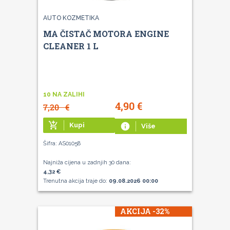
AUTO KOZMETIKA
MA ČISTAČ MOTORA ENGINE
CLEANER 1 L
10 NA ZALIHI
4,90
€
7,20
€
add_shopping_cart
Kupi
info
Više
Šifra: AS01058
Najniža cijena u zadnjih 30 dana:
4,32 €
Trenutna akcija traje do:
09.08.2026 00:00
AKCIJA -32%