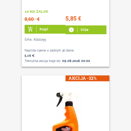
10 NA ZALIHI
5,85
€
8,60
€
add_shopping_cart
Kupi
info
Više
Šifra: AS01055
Najniža cijena u zadnjih 30 dana:
5,16 €
Trenutna akcija traje do:
09.08.2026 00:00
AKCIJA -32%