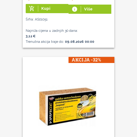
add_shopping_cart
Kupi
info
Više
Šifra: AS01051
Najniža cijena u zadnjih 30 dana:
3,12 €
Trenutna akcija traje do:
09.08.2026 00:00
AKCIJA -32%