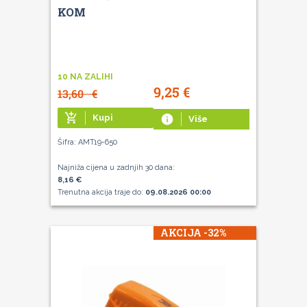
KOM
10 NA ZALIHI
9,25
€
13,60
€
add_shopping_cart
Kupi
info
Više
Šifra: AMT19-650
Najniža cijena u zadnjih 30 dana:
8,16 €
Trenutna akcija traje do:
09.08.2026 00:00
AKCIJA -32%