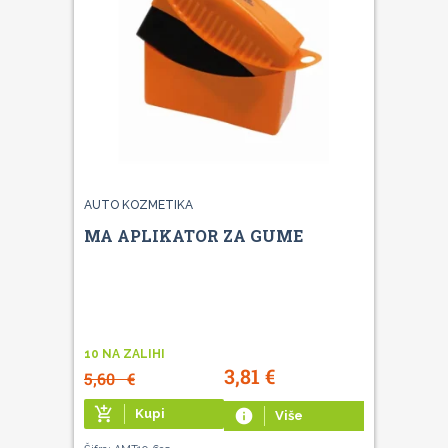
AUTO KOZMETIKA
MA APLIKATOR ZA GUME
10 NA ZALIHI
3,81
€
5,60
€
add_shopping_cart
Kupi
info
Više