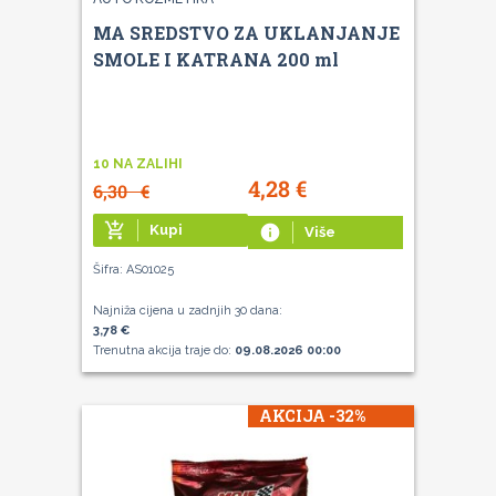
MA SREDSTVO ZA UKLANJANJE
SMOLE I KATRANA 200 ml
10 NA ZALIHI
4,28
€
6,30
€
add_shopping_cart
Kupi
info
Više
Šifra: AS01025
Najniža cijena u zadnjih 30 dana:
3,78 €
Trenutna akcija traje do:
09.08.2026 00:00
AKCIJA -32%