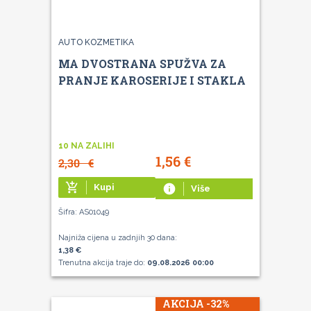
AUTO KOZMETIKA
MA DVOSTRANA SPUŽVA ZA
PRANJE KAROSERIJE I STAKLA
10 NA ZALIHI
1,56
€
2,30
€
add_shopping_cart
Kupi
info
Više
Šifra: AS01049
Najniža cijena u zadnjih 30 dana:
1,38 €
Trenutna akcija traje do:
09.08.2026 00:00
AKCIJA -32%