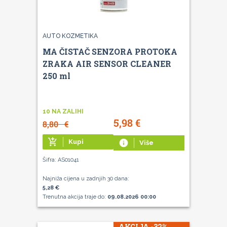
AUTO KOZMETIKA
MA ČISTAČ SENZORA PROTOKA
ZRAKA AIR SENSOR CLEANER
250 ml
10 NA ZALIHI
5,98
€
8,80
€
add_shopping_cart
Kupi
info
Više
Šifra: AS01041
Najniža cijena u zadnjih 30 dana:
5,28 €
Trenutna akcija traje do:
09.08.2026 00:00
AKCIJA -32%