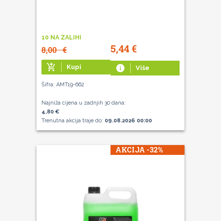
10 NA ZALIHI
5,44
€
8,00
€
add_shopping_cart
Kupi
info
Više
Šifra: AMT19-662
Najniža cijena u zadnjih 30 dana:
4,80 €
Trenutna akcija traje do:
09.08.2026 00:00
AKCIJA -32%