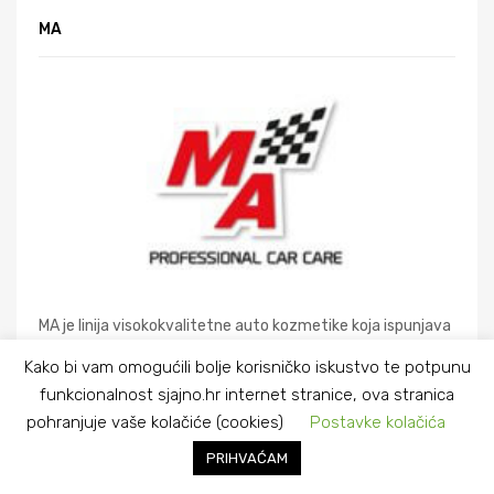
MA
MA je linija visokokvalitetne auto kozmetike koja ispunjava
očekivanja najzahtjevnijih kupaca. To je kompletna ponuda
Kako bi vam omogućili bolje korisničko iskustvo te potpunu
proizvoda koji su dizajnirani i proizvedeni u skladu s
funkcionalnost sjajno.hr internet stranice, ova stranica
preferencijama potrošača. Linija se sastoji od potrebnih
pohranjuje vaše kolačiće (cookies)
Postavke kolačića
proizvoda za svakog vozača koji brine o svom automobilu.
Kvaliteta MA linije neprestano se potvrđuje testovima
PRIHVAĆAM
proizvoda u najčitanijim časopisima.