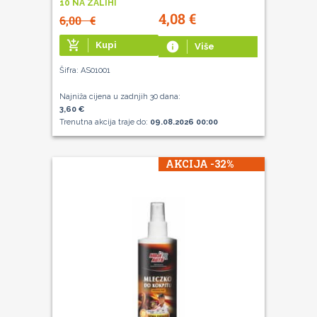
10 NA ZALIHI
4,08
€
6,00
€
add_shopping_cart
Kupi
info
Više
Šifra: AS01001
Najniža cijena u zadnjih 30 dana:
3,60 €
Trenutna akcija traje do:
09.08.2026 00:00
AKCIJA -32%