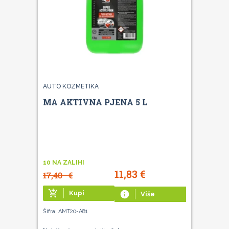
AUTO KOZMETIKA
MA AKTIVNA PJENA 5 L
10 NA ZALIHI
11,83
€
17,40
€
add_shopping_cart
Kupi
info
Više
Šifra: AMT20-A81