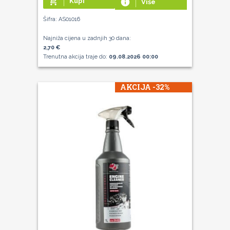
add_shopping_cart
Kupi
info
Više
Šifra: AS01016
Najniža cijena u zadnjih 30 dana:
2,70 €
Trenutna akcija traje do:
09.08.2026 00:00
AKCIJA -32%