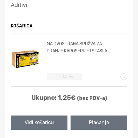
Aditivi
KOŠARICA
MA DVOSTRANA SPUŽVA ZA
PRANJE KAROSERIJE I STAKLA
1 ×
1,25
€
Ukupno:
1,25
€
(bez PDV-a)
Vidi košaricu
Plaćanje