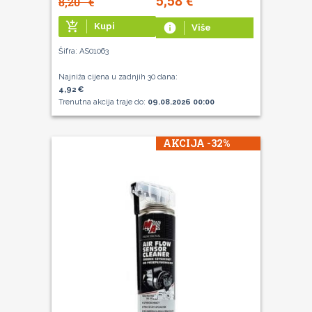
8,20
€
add_shopping_cart
Kupi
info
Više
Šifra: AS01063
Najniža cijena u zadnjih 30 dana:
4,92 €
Trenutna akcija traje do:
09.08.2026 00:00
AKCIJA -32%