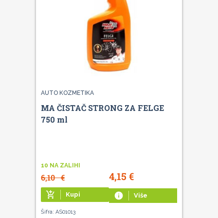
AUTO KOZMETIKA
MA ČISTAČ STRONG ZA FELGE
750 ml
10 NA ZALIHI
4,15
€
6,10
€
add_shopping_cart
Kupi
info
Više
Šifra: AS01013