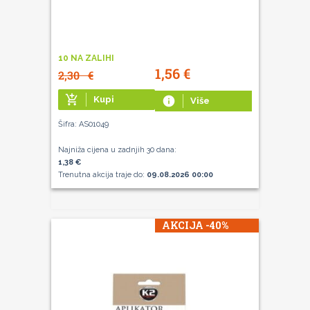
10 NA ZALIHI
1,56
€
2,30
€
add_shopping_cart
Kupi
info
Više
Šifra: AS01049
Najniža cijena u zadnjih 30 dana:
1,38 €
Trenutna akcija traje do:
09.08.2026 00:00
AKCIJA -40%