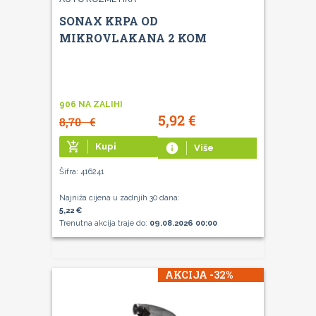
SONAX KRPA OD
MIKROVLAKANA 2 KOM
906 NA ZALIHI
5,92
€
8,70
€
add_shopping_cart
Kupi
info
Više
Šifra: 416241
Najniža cijena u zadnjih 30 dana:
5,22 €
Trenutna akcija traje do:
09.08.2026 00:00
AKCIJA -32%