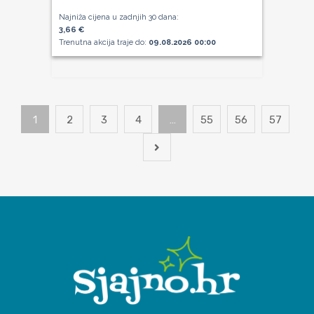
Najniža cijena u zadnjih 30 dana:
3,66 €
Trenutna akcija traje do:
09.08.2026 00:00
1
2
3
4
…
55
56
57