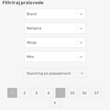
Filtriraj proizvode
Brand
Namjena
Akcija
Miris
1
2
3
4
…
55
56
57