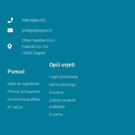
098/9386-092
prodaja@sjajno.hr
Oktan Nautika d.o.o.
Fraterščica 152
10000 Zagreb
Opći uvjeti
Pomoć
Uvjeti poslovanja
Kako se registrirati
Načini plaćanja
Pomoć pri kupovini
Dostava
Korisnička podrška
Zaštita osobnih
podataka
R1 račun
O nama