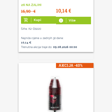
26 NA ZALIHI
10,14
€
16,90
€
add_shopping_cart
Kupi
info
Više
Šifra: K2-D0220
Najniža cijena u zadnjih 30 dana:
10,14 €
Trenutna akcija traje do:
09.08.2026 00:00
AKCIJA -40%