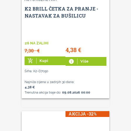
K2 BRILL ČETKA ZA PRANJE -
NASTAVAK ZA BUŠILICU
26 NA ZALIHI
4,38
€
7,30
€
add_shopping_cart
Kupi
info
Više
Šifra: K2-D7050
Najniža cijena u zadnjih 30 dana:
4,38 €
Trenutna akcija traje do:
09.08.2026 00:00
AKCIJA -32%