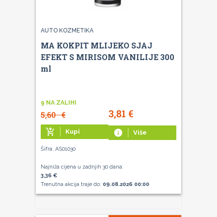
AUTO KOZMETIKA
MA KOKPIT MLIJEKO SJAJ
EFEKT S MIRISOM VANILIJE 300
ml
9 NA ZALIHI
3,81
€
5,60
€
add_shopping_cart
Kupi
info
Više
Šifra: AS01030
Najniža cijena u zadnjih 30 dana:
3,36 €
Trenutna akcija traje do:
09.08.2026 00:00