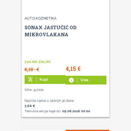
AUTO KOZMETIKA
SONAX JASTUČIĆ OD
MIKROVLAKANA
720 NA ZALIHI
4,15
€
6,10
€
add_shopping_cart
Kupi
info
Više
Šifra: 417200
Najniža cijena u zadnjih 30 dana:
3,66 €
Trenutna akcija traje do:
09.08.2026 00:00