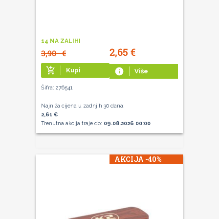
14 NA ZALIHI
2,65
€
3,90
€
add_shopping_cart
Kupi
info
Više
Šifra: 276541
Najniža cijena u zadnjih 30 dana:
2,61 €
Trenutna akcija traje do:
09.08.2026 00:00
AKCIJA -40%