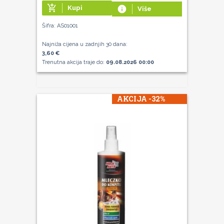
add_shopping_cart
Kupi
info
Više
Šifra: AS01001
Najniža cijena u zadnjih 30 dana:
3,60 €
Trenutna akcija traje do:
09.08.2026 00:00
AKCIJA -32%