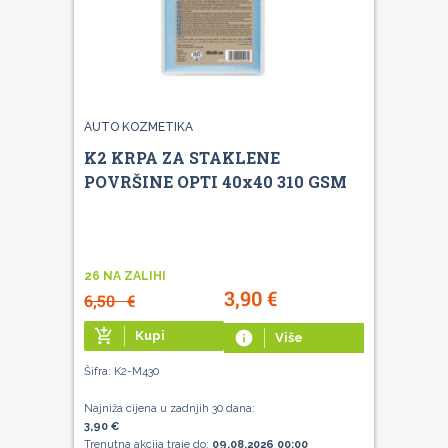
AUTO KOZMETIKA
K2 KRPA ZA STAKLENE
POVRŠINE OPTI 40x40 310 GSM
26 NA ZALIHI
3,90
€
6,50
€
add_shopping_cart
Kupi
info
Više
Šifra: K2-M430
Najniža cijena u zadnjih 30 dana:
3,90 €
Trenutna akcija traje do:
09.08.2026 00:00