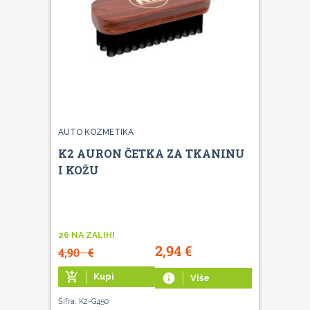
AUTO KOZMETIKA
K2 AURON ČETKA ZA TKANINU
I KOŽU
26 NA ZALIHI
2,94
€
4,90
€
add_shopping_cart
Kupi
info
Više
Šifra: K2-G450