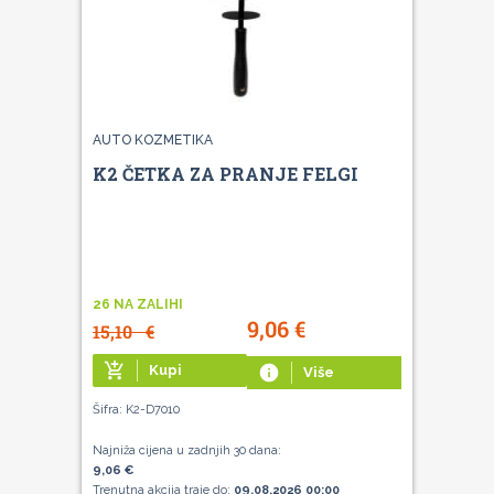
AUTO KOZMETIKA
K2 ČETKA ZA PRANJE FELGI
26 NA ZALIHI
9,06
€
15,10
€
add_shopping_cart
Kupi
info
Više
Šifra: K2-D7010
Najniža cijena u zadnjih 30 dana:
9,06 €
Trenutna akcija traje do:
09.08.2026 00:00