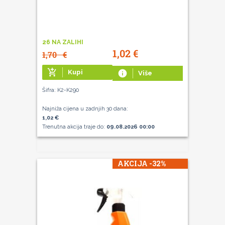
26 NA ZALIHI
1,02
€
1,70
€
add_shopping_cart
Kupi
info
Više
Šifra: K2-K290
Najniža cijena u zadnjih 30 dana:
1,02 €
Trenutna akcija traje do:
09.08.2026 00:00
AKCIJA -32%