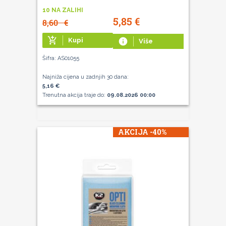
10 NA ZALIHI
5,85
€
8,60
€
add_shopping_cart
Kupi
info
Više
Šifra: AS01055
Najniža cijena u zadnjih 30 dana:
5,16 €
Trenutna akcija traje do:
09.08.2026 00:00
AKCIJA -40%