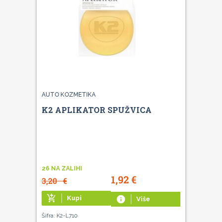
AUTO KOZMETIKA
K2 APLIKATOR SPUŽVICA
26 NA ZALIHI
1,92
€
3,20
€
add_shopping_cart
Kupi
info
Više
Šifra: K2-L710