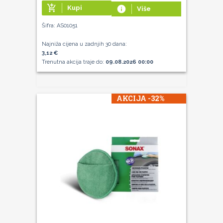
add_shopping_cart
Kupi
info
Više
Šifra: AS01051
Najniža cijena u zadnjih 30 dana:
3,12 €
Trenutna akcija traje do:
09.08.2026 00:00
AKCIJA -32%